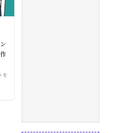
テン
ン作
トを