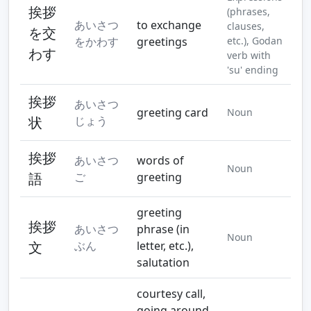
挨拶
(phrases,
あいさつ
to exchange
clauses,
を交
をかわす
greetings
etc.), Godan
わす
verb with
'su' ending
挨拶
あいさつ
greeting card
Noun
状
じょう
挨拶
あいさつ
words of
Noun
語
ご
greeting
greeting
挨拶
あいさつ
phrase (in
Noun
文
ぶん
letter, etc.),
salutation
courtesy call,
going around