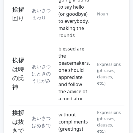
to say hello
挨拶
あいさつ
(or goodbye)
Noun
回り
まわり
to everybody,
making the
rounds
blessed are
the
挨拶
peacemakers,
Expressions
あいさつ
は時
one should
(phrases,
はときの
の氏
appreciate
clauses,
うじがみ
etc.)
and follow
神
the advice of
a mediator
挨拶
Expressions
without
あいさつ
(phrases,
は抜
compliments
はぬきで
clauses,
(greetings)
きで
etc.)