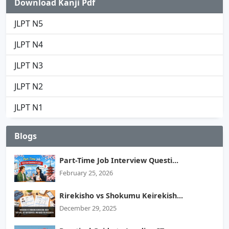
Download Kanji Pdf
JLPT N5
JLPT N4
JLPT N3
JLPT N2
JLPT N1
Blogs
Part-Time Job Interview Questi...
February 25, 2026
Rirekisho vs Shokumu Keirekish...
December 29, 2025