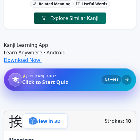
Related Meaning
Useful Words
Explore Similar Kanji
Kanji Learning App
Learn Anywhere • Android
Download Now
JLPT KANJI QUIZ
N5〜N1
Click to Start Quiz
挨
Strokes:
10
View in 3D
Meanings