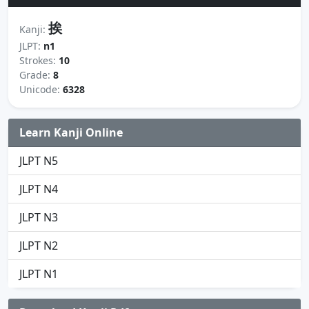
挨
Kanji:
JLPT:
n1
Strokes:
10
Grade:
8
Unicode:
6328
Learn Kanji Online
JLPT N5
JLPT N4
JLPT N3
JLPT N2
JLPT N1