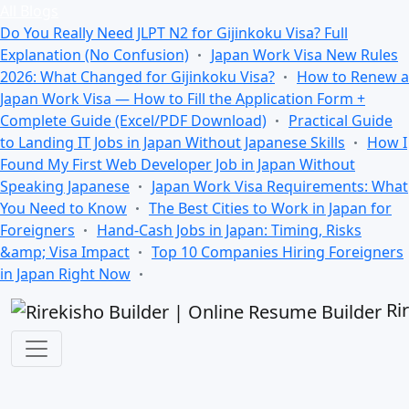
All Blogs
Do You Really Need JLPT N2 for Gijinkoku Visa? Full
Explanation (No Confusion)
Japan Work Visa New Rules
2026: What Changed for Gijinkoku Visa?
How to Renew a
Japan Work Visa — How to Fill the Application Form +
Complete Guide (Excel/PDF Download)
Practical Guide
to Landing IT Jobs in Japan Without Japanese Skills
How I
Found My First Web Developer Job in Japan Without
Speaking Japanese
Japan Work Visa Requirements: What
You Need to Know
The Best Cities to Work in Japan for
Foreigners
Hand-Cash Jobs in Japan: Timing, Risks
&amp; Visa Impact
Top 10 Companies Hiring Foreigners
in Japan Right Now
Ri