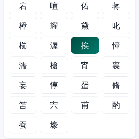
宕
喧
佑
蒋
樟
耀
黛
叱
櫛
渥
挨
憧
濡
槍
宵
襄
妄
惇
蛋
脩
笘
宍
甫
酌
蚕
壕