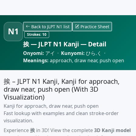
Back to JLPT N1 list
Practice Sheet
N1
Strokes:
10
挨 — JLPT N1 Kanji — Detail
Onyomi:
アイ ·
Kunyomi:
ひら.く ·
Meanings:
approach, draw near, push open
挨 – JLPT N1 Kanji, Kanji for approach,
draw near, push open (With 3D
Visualization)
Kanji for approach, draw near, push open
Fast lookup with examples and clean stroke-order
visualization.
Experience
挨
in 3D! View the complete
3D Kanji model