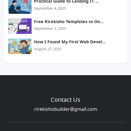
Practical Guide to Landing IT ...
September 4, 2025
Free Rirekisho Templates vs On...
September 2, 2025
How I Found My First Web Devel...
August 27, 2025
Contact Us
rirekishobuilder@gmail.com