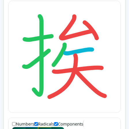
Numbers
Radicals
Components