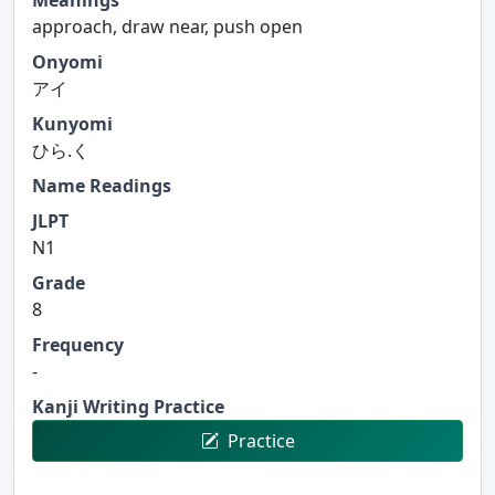
approach, draw near, push open
Onyomi
アイ
Kunyomi
ひら.く
Name Readings
JLPT
N1
Grade
8
Frequency
-
Kanji Writing Practice
Practice