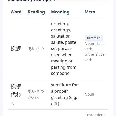
Word
Reading
Meaning
Meta
Step 10
greeting,
greetings,
salutation,
common
salute, polite
Noun, Suru
挨拶
あいさつ
set phrase
verb,
used when
Intransitive
verb
meeting or
parting from
someone
substitute for
挨拶
あいさつ
a proper
代わ
Noun
がわり
greeting (e.g.
り
gift)
Expressions