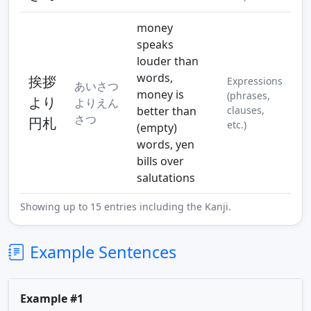
money
speaks
louder than
words,
挨拶
Expressions
あいさつ
money is
(phrases,
より
よりえん
better than
clauses,
さつ
円札
etc.)
(empty)
words, yen
bills over
salutations
Showing up to 15 entries including the Kanji.
Example Sentences
Example #1