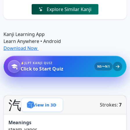
Explore Similar Kanji
Kanji Learning App
Learn Anywhere • Android
Download Now
JLPT KANJI QUIZ
N5〜N1
Click to Start Quiz
汽
Strokes:
7
View in 3D
Meanings
steam, vapor