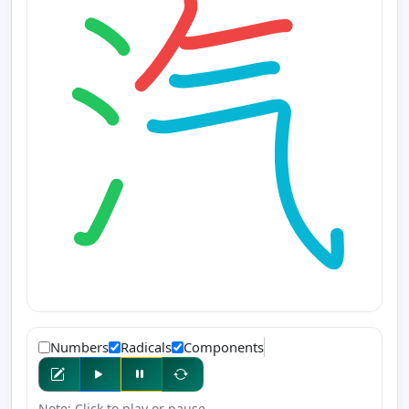
Numbers
Radicals
Components
Note: Click to play or pause