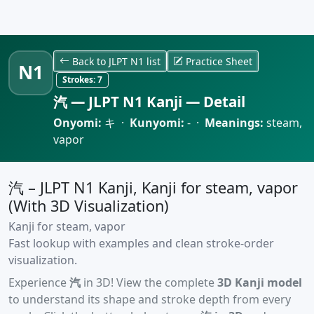
Back to JLPT N1 list
Practice Sheet
N1
Strokes:
7
汽 — JLPT N1 Kanji — Detail
Onyomi:
キ ·
Kunyomi:
- ·
Meanings:
steam,
vapor
汽 – JLPT N1 Kanji, Kanji for steam, vapor
(With 3D Visualization)
Kanji for steam, vapor
Fast lookup with examples and clean stroke-order
visualization.
Experience
汽
in 3D! View the complete
3D Kanji model
to understand its shape and stroke depth from every