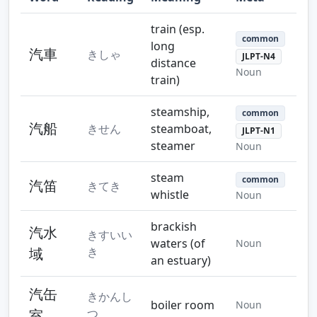
train (esp.
common
long
汽車
きしゃ
JLPT-N4
distance
Noun
train)
steamship,
common
汽船
きせん
steamboat,
JLPT-N1
steamer
Noun
steam
common
汽笛
きてき
whistle
Noun
brackish
汽水
きすいい
waters (of
Noun
域
き
an estuary)
汽缶
きかんし
boiler room
Noun
室
つ