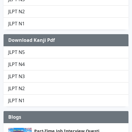
JLPT N2
JLPT N1
Download Kanji Pdf
JLPT N5
JLPT N4
JLPT N3
JLPT N2
JLPT N1
Blogs
Part-Time Job Interview Questi...