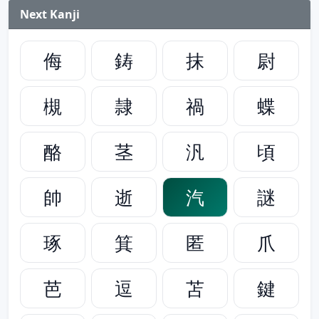
Next Kanji
侮
鋳
抹
尉
槻
隷
禍
蝶
酪
茎
汎
頃
帥
逝
汽
謎
琢
箕
匿
爪
芭
逗
苫
鍵