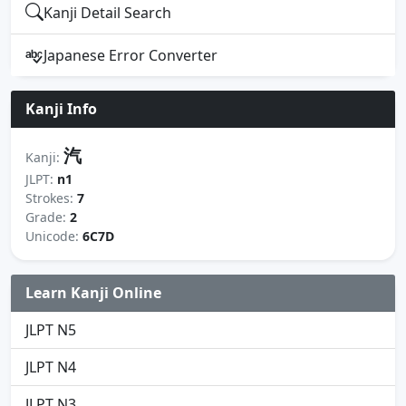
Kanji Detail Search
Japanese Error Converter
Kanji Info
汽
Kanji:
JLPT:
n1
Strokes:
7
Grade:
2
Unicode:
6C7D
Learn Kanji Online
JLPT N5
JLPT N4
JLPT N3