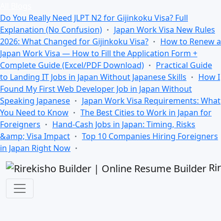
All Blogs
Do You Really Need JLPT N2 for Gijinkoku Visa? Full
Explanation (No Confusion)
Japan Work Visa New Rules
2026: What Changed for Gijinkoku Visa?
How to Renew a
Japan Work Visa — How to Fill the Application Form +
Complete Guide (Excel/PDF Download)
Practical Guide
to Landing IT Jobs in Japan Without Japanese Skills
How I
Found My First Web Developer Job in Japan Without
Speaking Japanese
Japan Work Visa Requirements: What
You Need to Know
The Best Cities to Work in Japan for
Foreigners
Hand-Cash Jobs in Japan: Timing, Risks
&amp; Visa Impact
Top 10 Companies Hiring Foreigners
in Japan Right Now
Ri