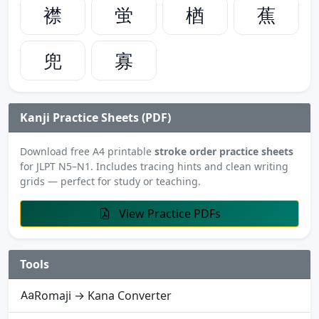
襟
蛍
楢
蕉
兜
寡
Kanji Practice Sheets (PDF)
Download free A4 printable
stroke order practice sheets
for JLPT N5–N1. Includes tracing hints and clean writing
grids — perfect for study or teaching.
View Practice PDFs
Tools
Romaji → Kana Converter