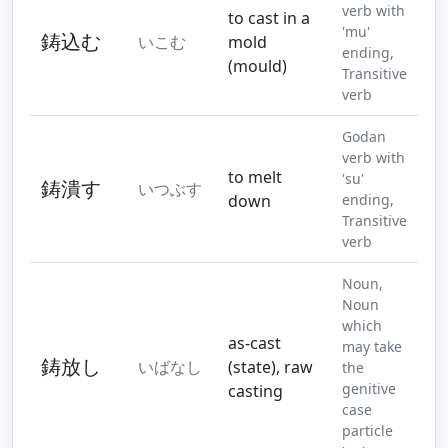
verb with
to cast in a
'mu'
鋳込む
いこむ
mold
ending,
(mould)
Transitive
verb
Godan
verb with
to melt
'su'
鋳潰す
いつぶす
down
ending,
Transitive
verb
Noun,
Noun
which
as-cast
may take
鋳放し
いばなし
(state), raw
the
genitive
casting
case
particle