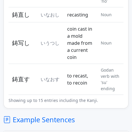
'no'
鋳直し
いなおし
recasting
Noun
coin cast in
a mold
鋳写し
いうつし
made from
Noun
a current
coin
Godan
to recast,
verb with
鋳直す
いなおす
to recoin
'su'
ending
Showing up to 15 entries including the Kanji.
Example Sentences