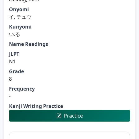
Onyomi
イ, チュウ
Kunyomi
い.る
Name Readings
JLPT
N1
Grade
8
Frequency
-
Kanji Writing Practice
Practice