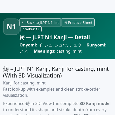
Back to JLPT N1 list
Practice Sheet
N1
Strokes:
15
鋳 — JLPT N1 Kanji — Detail
Onyomi:
イ, シュ, シュウ, チュウ ·
Kunyomi:
い.る ·
Meanings:
casting, mint
鋳 – JLPT N1 Kanji, Kanji for casting, mint
(With 3D Visualization)
Kanji for casting, mint
Fast lookup with examples and clean stroke-order
visualization.
Experience
鋳
in 3D! View the complete
3D Kanji model
to understand its shape and stroke depth from every