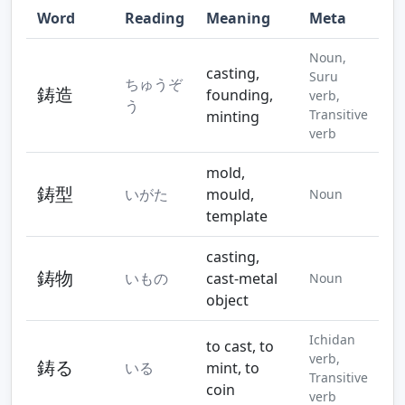
Word
Reading
Meaning
Meta
Step 10
Step 11
Step 12
Noun,
casting,
Suru
ちゅうぞ
鋳造
founding,
verb,
う
Transitive
minting
verb
Step 13
Step 14
Step 15
mold,
鋳型
いがた
mould,
Noun
template
casting,
鋳物
いもの
cast-metal
Noun
object
Ichidan
to cast, to
verb,
鋳る
いる
mint, to
Transitive
coin
verb