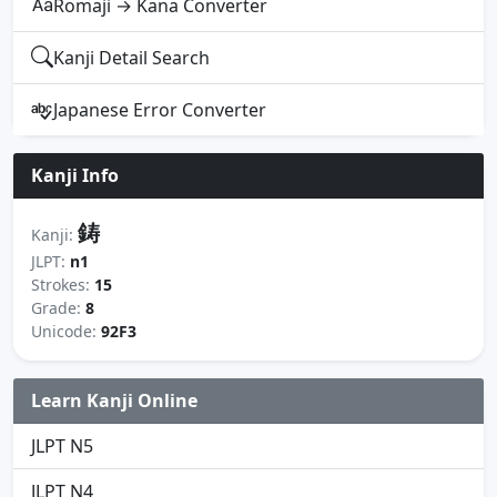
Romaji → Kana Converter
Kanji Detail Search
Japanese Error Converter
Kanji Info
鋳
Kanji:
JLPT:
n1
Strokes:
15
Grade:
8
Unicode:
92F3
Learn Kanji Online
JLPT N5
JLPT N4