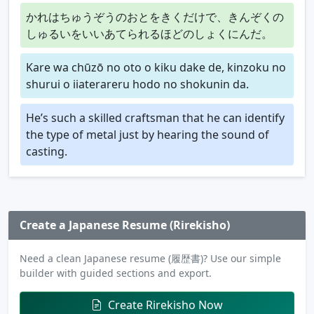
かれはちゅうぞうのおとをきくだけで、きんぞくの
しゅるいをいいあてられるほどのしょくにんだ。
Kare wa chūzō no oto o kiku dake de, kinzoku no
shurui o iiaterareru hodo no shokunin da.
He’s such a skilled craftsman that he can identify
the type of metal just by hearing the sound of
casting.
Create a Japanese Resume (Rirekisho)
Need a clean Japanese resume (履歴書)? Use our simple
builder with guided sections and export.
Create Rirekisho Now