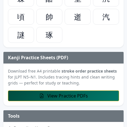
頃
帥
逝
汽
謎
琢
Kanji Practice Sheets (PDF)
Download free A4 printable
stroke order practice sheets
for JLPT N5–N1. Includes tracing hints and clean writing
grids — perfect for study or teaching.
View Practice PDFs
Tools