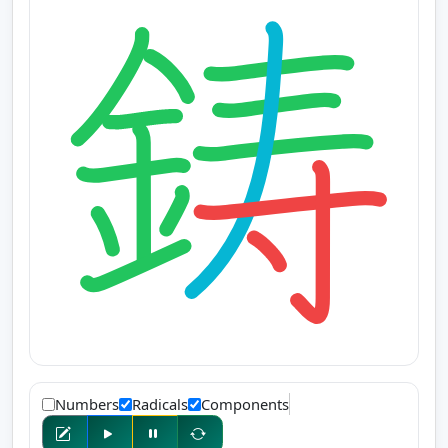
Numbers
Radicals
Components