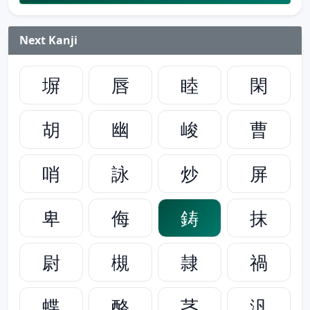
Next Kanji
塀
唇
睦
閑
胡
幽
峻
曹
哨
詠
炒
屏
卑
侮
鋳
抹
尉
槻
隷
禍
蝶
酪
茎
汎