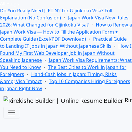
All Blogs
Do You Really Need JLPT N2 for Gijinkoku Visa? Full
Explanation (No Confusion)
Japan Work Visa New Rules
2026: What Changed for Gijinkoku Visa?
How to Renew a
Japan Work Visa — How to Fill the Application Form +
Complete Guide (Excel/PDF Download)
Practical Guide
to Landing IT Jobs in Japan Without Japanese Skills
How I
Found My First Web Developer Job in Japan Without
Speaking Japanese
Japan Work Visa Requirements: What
You Need to Know
The Best Cities to Work in Japan for
Foreigners
Hand-Cash Jobs in Japan: Timing, Risks
&amp; Visa Impact
Top 10 Companies Hiring Foreigners
in Japan Right Now
Ri