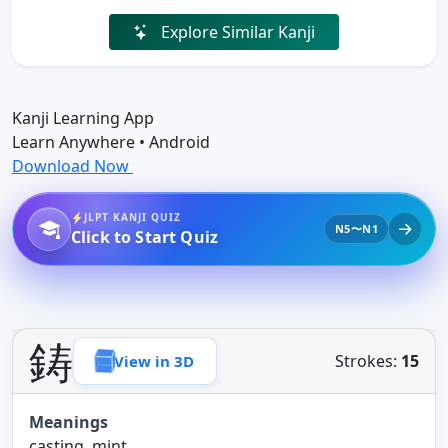
Explore Similar Kanji
Kanji Learning App
Learn Anywhere • Android
Download Now
JLPT KANJI QUIZ
N5〜N1
Click to Start Quiz
鋳
Strokes:
15
View in 3D
Meanings
casting, mint