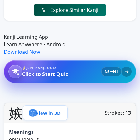
Explore Similar Kanji
Kanji Learning App
Learn Anywhere • Android
Download Now
JLPT KANJI QUIZ
N5〜N1
Click to Start Quiz
嫉
Strokes:
13
View in 3D
Meanings
envy, jealous