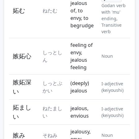
jealous
Godan verb
妬む
ねたむ
of, to
with 'mu'
envy, to
ending,
begrudge
Transitive
verb
feeling of
しっとし
envy,
嫉妬心
Noun
ん
jealous
feeling
嫉妬深
しっとぶ
(deeply)
I-adjective
い
かい
jealous
(keiyoushi)
妬まし
ねたまし
jealous,
I-adjective
い
い
envious
(keiyoushi)
jealousy,
嫉み
そねみ
Noun
envy