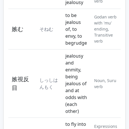
verb
jealousy
to be
Godan verb
jealous
with 'mu'
嫉む
そねむ
of, to
ending,
Transitive
envy, to
verb
begrudge
jealousy
and
enmity,
being
嫉視反
しっしは
Noun, Suru
jealous of
目
んもく
verb
and at
odds with
(each
other)
to fly into
Expressions