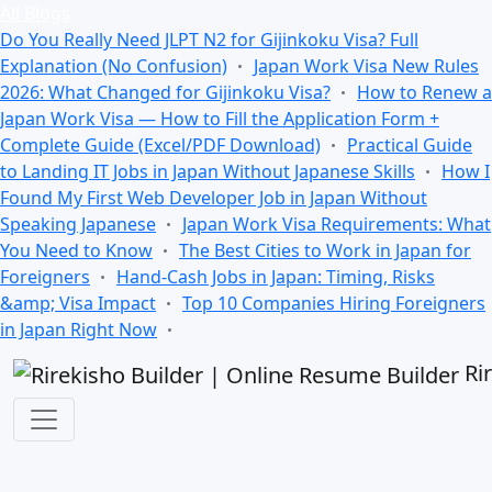
All Blogs
Do You Really Need JLPT N2 for Gijinkoku Visa? Full
Explanation (No Confusion)
Japan Work Visa New Rules
2026: What Changed for Gijinkoku Visa?
How to Renew a
Japan Work Visa — How to Fill the Application Form +
Complete Guide (Excel/PDF Download)
Practical Guide
to Landing IT Jobs in Japan Without Japanese Skills
How I
Found My First Web Developer Job in Japan Without
Speaking Japanese
Japan Work Visa Requirements: What
You Need to Know
The Best Cities to Work in Japan for
Foreigners
Hand-Cash Jobs in Japan: Timing, Risks
&amp; Visa Impact
Top 10 Companies Hiring Foreigners
in Japan Right Now
Ri