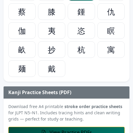
蔡
膝
鍾
仇
伽
夷
恣
瞑
畝
抄
杭
寓
麺
戴
Kanji Practice Sheets (PDF)
Download free A4 printable
stroke order practice sheets
for JLPT N5–N1. Includes tracing hints and clean writing
grids — perfect for study or teaching.
View Practice PDFs