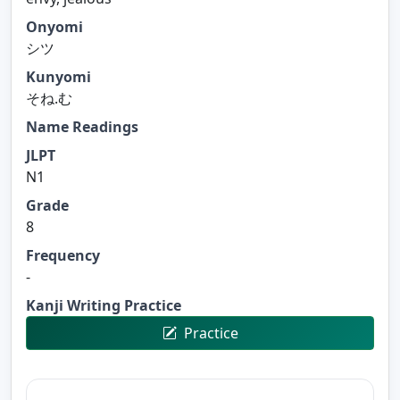
Onyomi
シツ
Kunyomi
そね.む
Name Readings
JLPT
N1
Grade
8
Frequency
-
Kanji Writing Practice
Practice