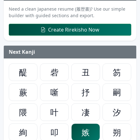
Need a clean Japanese resume (履歴書)? Use our simple
builder with guided sections and export.
Create Rirekisho Now
Next Kanji
醍
砦
丑
笏
蕨
噺
抒
嗣
隈
叶
凄
汐
絢
叩
嫉
朔