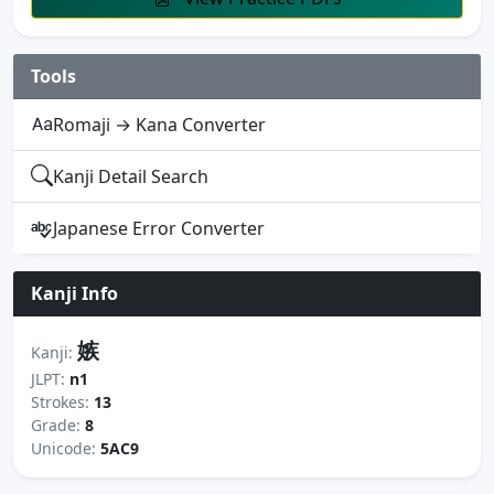
Tools
Romaji → Kana Converter
Kanji Detail Search
Japanese Error Converter
Kanji Info
嫉
Kanji:
JLPT:
n1
Strokes:
13
Grade:
8
Unicode:
5AC9