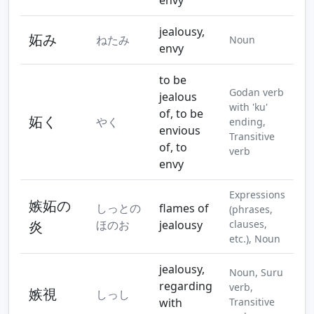
jealousy,
妬み
ねたみ
Noun
envy
to be
Godan verb
jealous
with 'ku'
of, to be
妬く
やく
ending,
envious
Transitive
of, to
verb
envy
Expressions
嫉妬の
しっとの
flames of
(phrases,
炎
ほのお
jealousy
clauses,
etc.), Noun
jealousy,
Noun, Suru
regarding
verb,
嫉視
しっし
with
Transitive