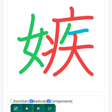
Numbers
Radicals
Components