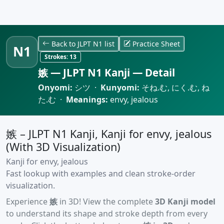
Back to JLPT N1 list
Practice Sheet
N1
Strokes:
13
嫉 — JLPT N1 Kanji — Detail
Onyomi:
シツ ·
Kunyomi:
そね.む, にく.む, ね
た.む ·
Meanings:
envy, jealous
嫉 – JLPT N1 Kanji, Kanji for envy, jealous
(With 3D Visualization)
Kanji for envy, jealous
Fast lookup with examples and clean stroke-order
visualization.
Experience
嫉
in 3D! View the complete
3D Kanji model
to understand its shape and stroke depth from every