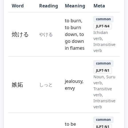
Word
Reading
Meaning
Meta
Step 10
Step 11
Step 12
common
to burn,
JLPT-N4
to burn
Ichidan
焼ける
やける
down, to
verb,
go down
Intransitive
in flames
Step 13
verb
common
JLPT-N1
Noun, Suru
jealousy,
verb,
嫉妬
しっと
envy
Transitive
verb,
Intransitive
verb
common
to be
JLPT-N1