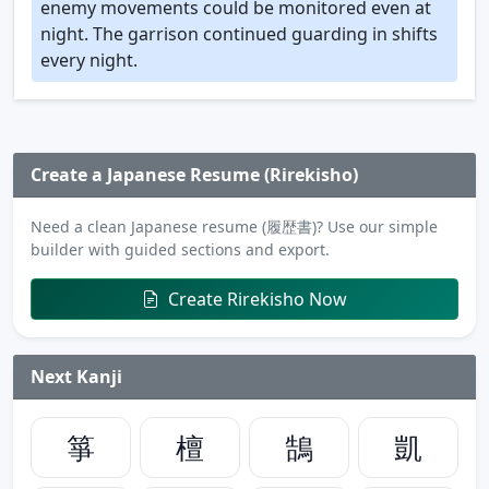
enemy movements could be monitored even at
night. The garrison continued guarding in shifts
every night.
Create a Japanese Resume (Rirekisho)
Need a clean Japanese resume (履歴書)? Use our simple
builder with guided sections and export.
Create Rirekisho Now
Next Kanji
箏
檀
鵠
凱