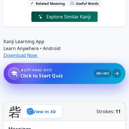
Related Meaning
Useful Words
Explore Similar Kanji
Kanji Learning App
Learn Anywhere • Android
Download Now
JLPT KANJI QUIZ
N5〜N1
Click to Start Quiz
砦
Strokes:
11
View in 3D
Meanings