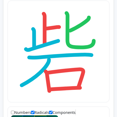
Numbers
Radicals
Components