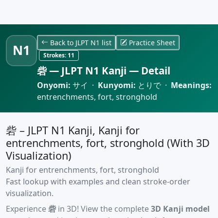
Back to JLPT N1 list
Practice Sheet
N1
Strokes:
11
砦 — JLPT N1 Kanji — Detail
Onyomi:
サイ ·
Kunyomi:
とりで ·
Meanings:
entrenchments, fort, stronghold
砦 – JLPT N1 Kanji, Kanji for
entrenchments, fort, stronghold (With 3D
Visualization)
Kanji for entrenchments, fort, stronghold
Fast lookup with examples and clean stroke-order
visualization.
Experience
砦
in 3D! View the complete
3D Kanji model