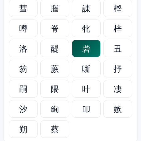
彗
謄
諌
樫
噂
脊
牝
梓
洛
醍
砦
丑
笏
蕨
噺
抒
嗣
隈
叶
凄
汐
絢
叩
嫉
朔
蔡