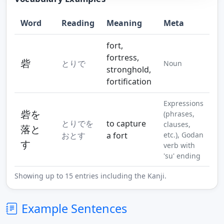
Word
Reading
Meaning
Meta
Step 10
Step 11
fort,
fortress,
砦
とりで
Noun
stronghold,
fortification
Expressions
砦を
(phrases,
とりでを
to capture
clauses,
落と
おとす
a fort
etc.), Godan
す
verb with
'su' ending
Showing up to 15 entries including the Kanji.
Example Sentences