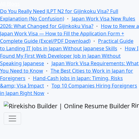
All Blogs
Do You Really Need JLPT N2 for Gijinkoku Visa? Full
Explanation (No Confusion)
Japan Work Visa New Rules
2026: What Changed for Gijinkoku Visa?
How to Renew a
Japan Work Visa — How to Fill the Application Form +
Complete Guide (Excel/PDF Download)
Practical Guide
to Landing IT Jobs in Japan Without Japanese Skills
How I
Found My First Web Developer Job in Japan Without
Speaking Japanese
Japan Work Visa Requirements: What
You Need to Know
The Best Cities to Work in Japan for
Foreigners
Hand-Cash Jobs in Japan: Timing, Risks
&amp; Visa Impact
Top 10 Companies Hiring Foreigners
in Japan Right Now
Ri