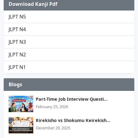
Download Kanji Pdf
JLPT N5
JLPT N4
JLPT N3
JLPT N2
JLPT N1
Blogs
Part-Time Job Interview Questi...
February 25, 2026
Rirekisho vs Shokumu Keirekish...
December 29, 2025