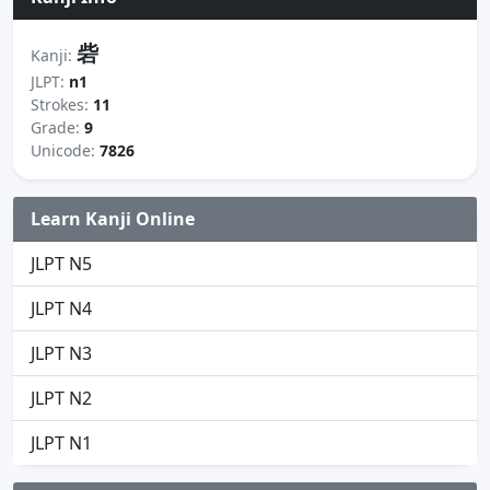
砦
Kanji:
JLPT:
n1
Strokes:
11
Grade:
9
Unicode:
7826
Learn Kanji Online
JLPT N5
JLPT N4
JLPT N3
JLPT N2
JLPT N1