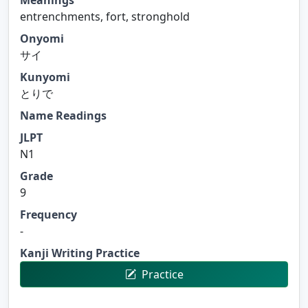
entrenchments, fort, stronghold
Onyomi
サイ
Kunyomi
とりで
Name Readings
JLPT
N1
Grade
9
Frequency
-
Kanji Writing Practice
Practice