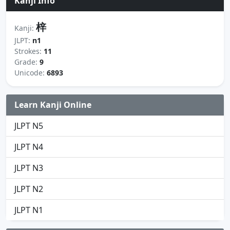
Kanji Info
梓
Kanji:
JLPT:
n1
Strokes:
11
Grade:
9
Unicode:
6893
Learn Kanji Online
JLPT N5
JLPT N4
JLPT N3
JLPT N2
JLPT N1