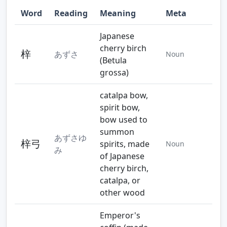
Word
Reading
Meaning
Meta
Step 10
Step 11
Japanese
cherry birch
梓
あずさ
Noun
(Betula
grossa)
catalpa bow,
spirit bow,
bow used to
summon
あずさゆ
梓弓
spirits, made
Noun
み
of Japanese
cherry birch,
catalpa, or
other wood
Emperor's