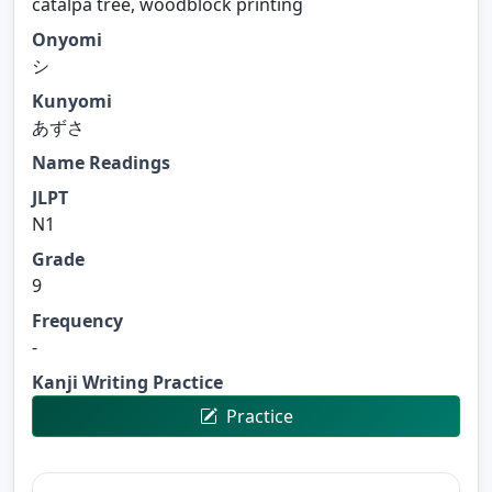
catalpa tree, woodblock printing
Onyomi
シ
Kunyomi
あずさ
Name Readings
JLPT
N1
Grade
9
Frequency
-
Kanji Writing Practice
Practice