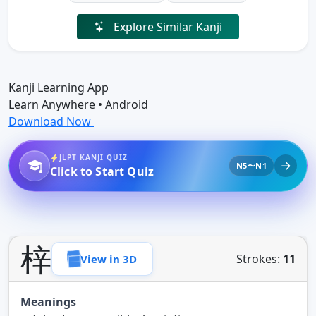
Explore Similar Kanji
Kanji Learning App
Learn Anywhere • Android
Download Now
JLPT KANJI QUIZ
N5〜N1
Click to Start Quiz
梓
Strokes:
11
View in 3D
Meanings