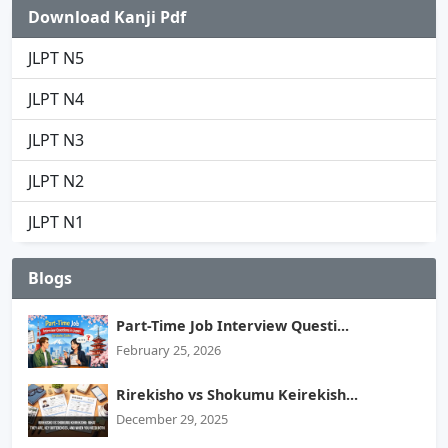
Download Kanji Pdf
JLPT N5
JLPT N4
JLPT N3
JLPT N2
JLPT N1
Blogs
Part-Time Job Interview Questi...
February 25, 2026
Rirekisho vs Shokumu Keirekish...
December 29, 2025