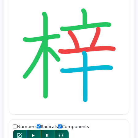
Numbers
Radicals
Components