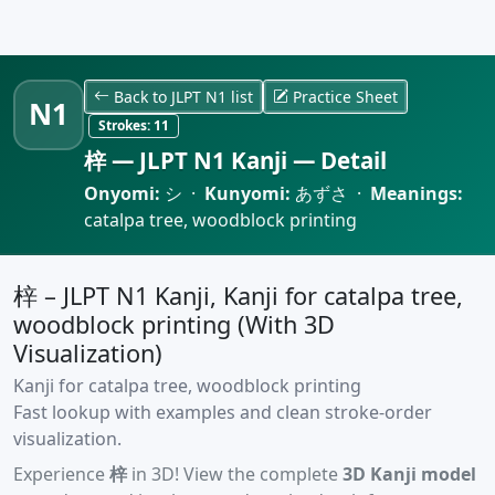
Back to JLPT N1 list
Practice Sheet
N1
Strokes:
11
梓 — JLPT N1 Kanji — Detail
Onyomi:
シ ·
Kunyomi:
あずさ ·
Meanings:
catalpa tree, woodblock printing
梓 – JLPT N1 Kanji, Kanji for catalpa tree,
woodblock printing (With 3D
Visualization)
Kanji for catalpa tree, woodblock printing
Fast lookup with examples and clean stroke-order
visualization.
Experience
梓
in 3D! View the complete
3D Kanji model