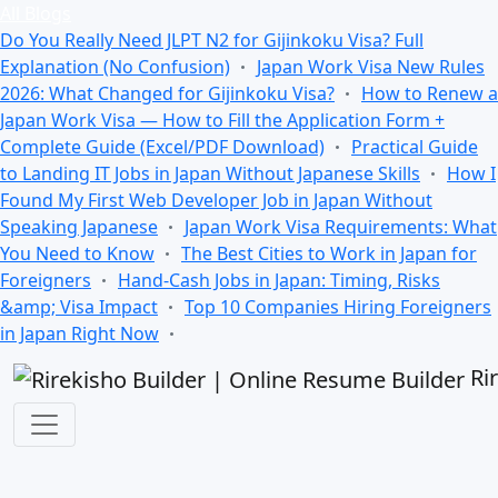
All Blogs
Do You Really Need JLPT N2 for Gijinkoku Visa? Full
Explanation (No Confusion)
Japan Work Visa New Rules
2026: What Changed for Gijinkoku Visa?
How to Renew a
Japan Work Visa — How to Fill the Application Form +
Complete Guide (Excel/PDF Download)
Practical Guide
to Landing IT Jobs in Japan Without Japanese Skills
How I
Found My First Web Developer Job in Japan Without
Speaking Japanese
Japan Work Visa Requirements: What
You Need to Know
The Best Cities to Work in Japan for
Foreigners
Hand-Cash Jobs in Japan: Timing, Risks
&amp; Visa Impact
Top 10 Companies Hiring Foreigners
in Japan Right Now
Ri