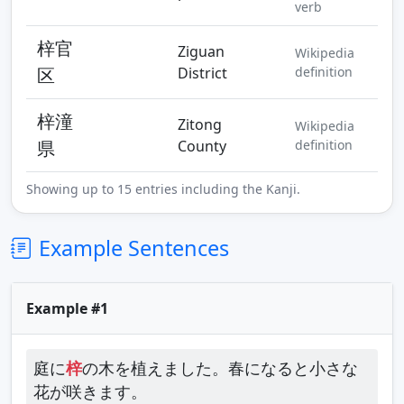
verb
梓官
Ziguan
Wikipedia
区
District
definition
梓潼
Zitong
Wikipedia
県
County
definition
Showing up to 15 entries including the Kanji.
Example Sentences
Example #1
庭に
梓
の木を植えました。春になると小さな
花が咲きます。