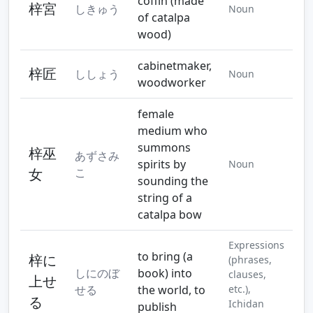
coffin (made
梓宮
しきゅう
Noun
of catalpa
wood)
cabinetmaker,
梓匠
ししょう
Noun
woodworker
female
medium who
summons
梓巫
あずさみ
spirits by
Noun
女
こ
sounding the
string of a
catalpa bow
Expressions
to bring (a
梓に
(phrases,
しにのぼ
book) into
clauses,
上せ
せる
the world, to
etc.),
る
Ichidan
publish