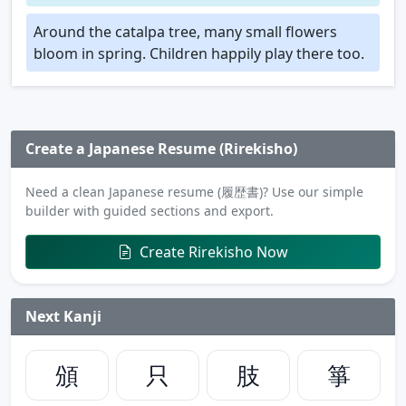
Around the catalpa tree, many small flowers
bloom in spring. Children happily play there too.
Create a Japanese Resume (Rirekisho)
Need a clean Japanese resume (履歴書)? Use our simple
builder with guided sections and export.
Create Rirekisho Now
Next Kanji
頒
只
肢
箏