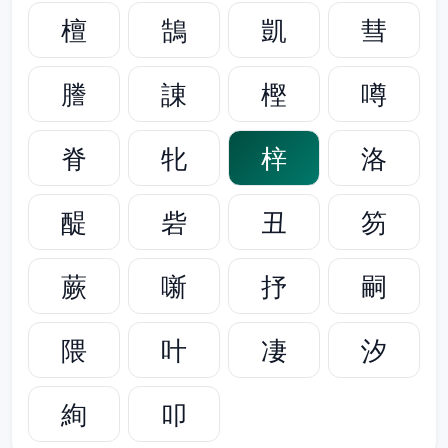
檀
鵠
凱
彗
謄
諌
樫
噂
脊
牝
梓
洛
醍
砦
丑
笏
蕨
噺
抒
嗣
隈
叶
凄
汐
絢
叩