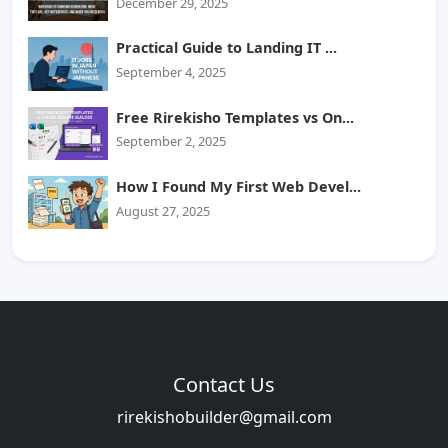
December 29, 2025
Practical Guide to Landing IT ...
September 4, 2025
Free Rirekisho Templates vs On...
September 2, 2025
How I Found My First Web Devel...
August 27, 2025
Contact Us
rirekishobuilder@gmail.com