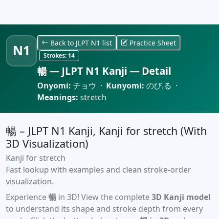
Back to JLPT N1 list
Practice Sheet
N1
Strokes:
14
暢 — JLPT N1 Kanji — Detail
Onyomi:
チョウ ·
Kunyomi:
のび.る ·
Meanings:
stretch
暢 – JLPT N1 Kanji, Kanji for stretch (With
3D Visualization)
Kanji for stretch
Fast lookup with examples and clean stroke-order
visualization.
Experience
暢
in 3D! View the complete
3D Kanji model
to understand its shape and stroke depth from every