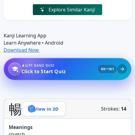
Explore Similar Kanji
Kanji Learning App
Learn Anywhere • Android
Download Now
JLPT KANJI QUIZ
N5〜N1
Click to Start Quiz
暢
Strokes:
14
View in 3D
Meanings
stretch