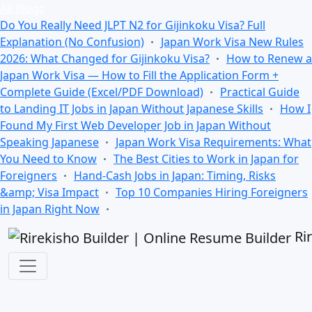
All Blogs
Do You Really Need JLPT N2 for Gijinkoku Visa? Full
Explanation (No Confusion)
Japan Work Visa New Rules
2026: What Changed for Gijinkoku Visa?
How to Renew a
Japan Work Visa — How to Fill the Application Form +
Complete Guide (Excel/PDF Download)
Practical Guide
to Landing IT Jobs in Japan Without Japanese Skills
How I
Found My First Web Developer Job in Japan Without
Speaking Japanese
Japan Work Visa Requirements: What
You Need to Know
The Best Cities to Work in Japan for
Foreigners
Hand-Cash Jobs in Japan: Timing, Risks
&amp; Visa Impact
Top 10 Companies Hiring Foreigners
in Japan Right Now
Ri