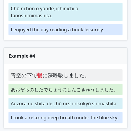
Chō ni hon o yonde, ichinichi o
tanoshimimashita.
I enjoyed the day reading a book leisurely.
Example #4
青空の下で
暢
に深呼吸しました。
あおぞらのしたでちょうにしんこきゅうしました。
Aozora no shita de chō ni shinkokyū shimashita.
I took a relaxing deep breath under the blue sky.