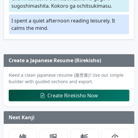
sugoshimashita. Kokoro ga ochitsukimasu.
I spent a quiet afternoon reading leisurely. It
calms the mind.
Create a Japanese Resume (Rirekisho)
Need a clean Japanese resume (履歴書)? Use our simple
builder with guided sections and export.
Create Rirekisho Now
Next Kanji
嫡
呪
斬
尖