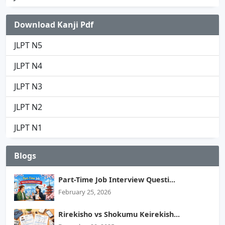
Download Kanji Pdf
JLPT N5
JLPT N4
JLPT N3
JLPT N2
JLPT N1
Blogs
Part-Time Job Interview Questi...
February 25, 2026
Rirekisho vs Shokumu Keirekish...