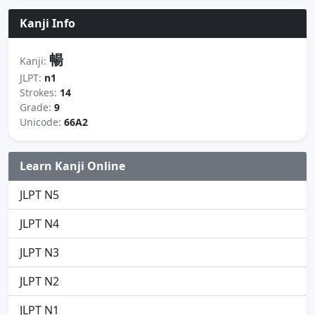
Kanji Info
暢
Kanji:
JLPT:
n1
Strokes:
14
Grade:
9
Unicode:
66A2
Learn Kanji Online
JLPT N5
JLPT N4
JLPT N3
JLPT N2
JLPT N1