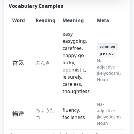
Vocabulary Examples
Word
Reading
Meaning
Meta
Step 10
Step 11
Step 12
easy,
easygoing,
common
carefree,
JLPT-N2
happy-go-
Na-
呑気
のんき
lucky,
Step 13
Step 14
adjective
optimistic,
(keiyodoshi),
leisurely,
Noun
careless,
thoughtless
Na-
ちょうた
fluency,
adjective
暢達
つ
facileness
(keiyodoshi),
Noun