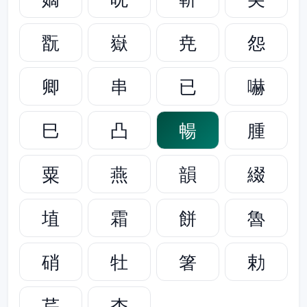
翫
嶽
尭
怨
卿
串
已
嚇
巳
凸
暢
腫
粟
燕
韻
綴
埴
霜
餅
魯
硝
牡
箸
勅
芹
杏