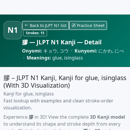
Back to JLPT N1 list
Practice Sheet
N1
Strokes:
15
膠 — JLPT N1 Kanji — Detail
Onyomi:
キョウ, コウ ·
Kunyomi:
にかわ, にべ
·
Meanings:
glue, isinglass
膠 – JLPT N1 Kanji, Kanji for glue, isinglass
(With 3D Visualization)
Kanji for glue, isinglass
Fast lookup with examples and clean stroke-order
visualization.
Experience
膠
in 3D! View the complete
3D Kanji model
to understand its shape and stroke depth from every