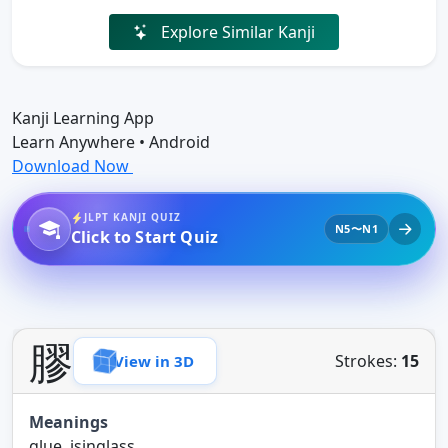
Explore Similar Kanji
Kanji Learning App
Learn Anywhere • Android
Download Now
JLPT KANJI QUIZ
N5〜N1
Click to Start Quiz
膠
Strokes:
15
View in 3D
Meanings
glue, isinglass