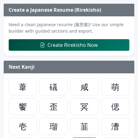
Create a Japanese Resume (Rirekisho)
Need a clean Japanese resume (履歴書)? Use our simple
builder with guided sections and export.
Create Rirekisho Now
Next Kanji
葦
礒
咸
萌
饗
歪
冥
偲
壱
瑠
韮
漕