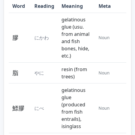
Word
Reading
Meaning
Meta
Step 10
Step 11
Step 12
gelatinous
glue (usu.
from animal
膠
にかわ
Noun
and fish
bones, hide,
Step 13
Step 14
Step 15
etc.)
resin (from
脂
やに
Noun
trees)
gelatinous
glue
(produced
鰾膠
にべ
Noun
from fish
entrails),
isinglass