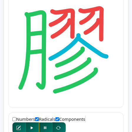
Numbers
Radicals
Components