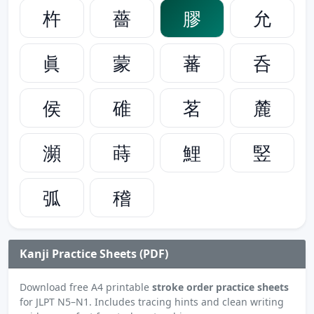
杵
薔
膠
允
眞
蒙
蕃
呑
侯
碓
茗
麓
瀕
蒔
鯉
竪
弧
稽
Kanji Practice Sheets (PDF)
Download free A4 printable
stroke order practice sheets
for JLPT N5–N1. Includes tracing hints and clean writing