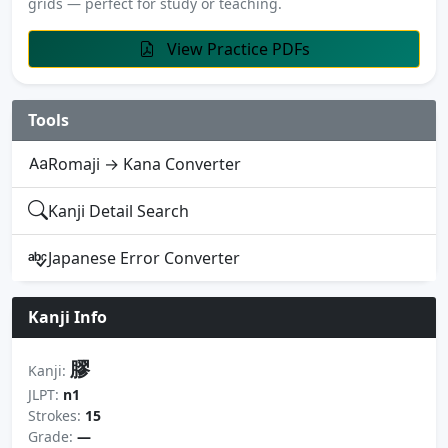
grids — perfect for study or teaching.
View Practice PDFs
Tools
Romaji → Kana Converter
Kanji Detail Search
Japanese Error Converter
Kanji Info
膠
Kanji:
JLPT:
n1
Strokes:
15
Grade:
—