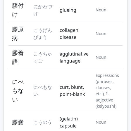
膠付
にかわづ
glueing
Noun
け
け
膠原
こうげん
collagen
Noun
病
びょう
disease
膠着
こうちゃ
agglutinative
Noun
語
くご
language
Expressions
にべ
(phrases,
にべもな
curt, blunt,
clauses,
もな
い
point-blank
etc.), I-
い
adjective
(keiyoushi)
(gelatin)
膠嚢
こうのう
Noun
capsule