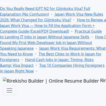
All Blogs
Do You Really Need JLPT N2 for Gijinkoku Visa? Full
Explanation (No Confusion)
Japan Work Visa New Rules
2026: What Changed for Gijinkoku Visa?
How to Renew a
Japan Work Visa — How to Fill the Application Form +
Complete Guide (Excel/PDF Download)
Practical Guide
to Landing IT Jobs in Japan Without Japanese Skills
How I
Found My First Web Developer Job in Japan Without
Speaking Japanese
Japan Work Visa Requirements: What
You Need to Know
The Best Cities to Work in Japan for
Foreigners
Hand-Cash Jobs in Japan: Timing, Risks
&amp; Visa Impact
Top 10 Companies Hiring Foreigners
in Japan Right Now
Ri