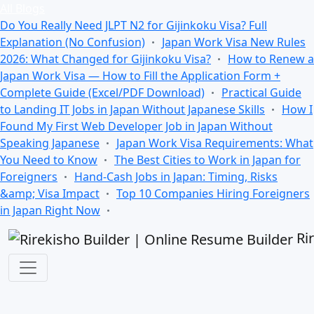
All Blogs
Do You Really Need JLPT N2 for Gijinkoku Visa? Full
Explanation (No Confusion)
Japan Work Visa New Rules
2026: What Changed for Gijinkoku Visa?
How to Renew a
Japan Work Visa — How to Fill the Application Form +
Complete Guide (Excel/PDF Download)
Practical Guide
to Landing IT Jobs in Japan Without Japanese Skills
How I
Found My First Web Developer Job in Japan Without
Speaking Japanese
Japan Work Visa Requirements: What
You Need to Know
The Best Cities to Work in Japan for
Foreigners
Hand-Cash Jobs in Japan: Timing, Risks
&amp; Visa Impact
Top 10 Companies Hiring Foreigners
in Japan Right Now
Ri