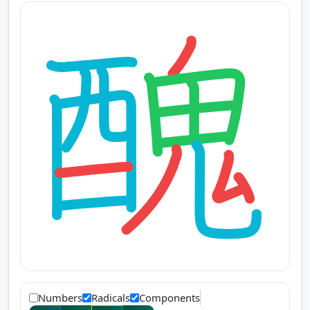
Numbers
Radicals
Components