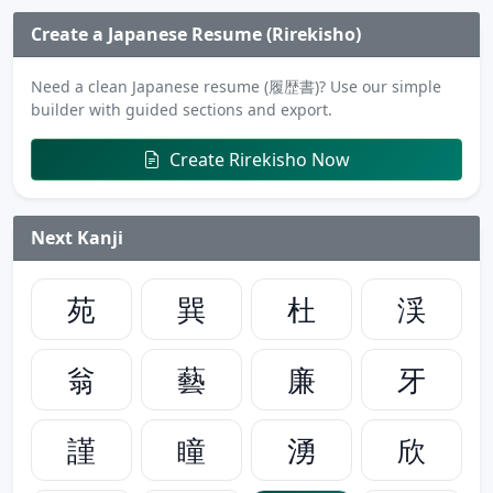
Create a Japanese Resume (Rirekisho)
Need a clean Japanese resume (履歴書)? Use our simple
builder with guided sections and export.
Create Rirekisho Now
Next Kanji
苑
巽
杜
渓
翁
藝
廉
牙
謹
瞳
湧
欣