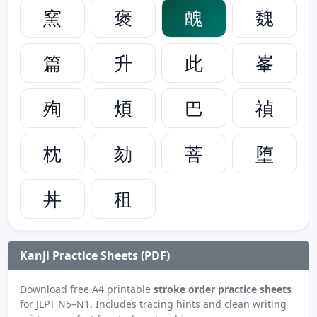
窯
褒
醜
魏
篇
升
此
峯
殉
煩
巴
禎
枕
劾
菩
堕
丼
租
Kanji Practice Sheets (PDF)
Download free A4 printable
stroke order practice sheets
for JLPT N5–N1. Includes tracing hints and clean writing