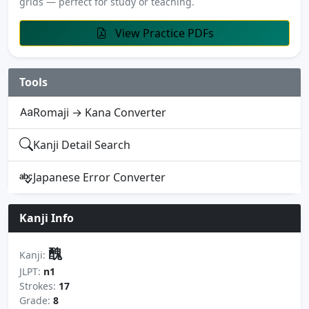
grids — perfect for study or teaching.
View Practice PDFs
Tools
Romaji → Kana Converter
Kanji Detail Search
Japanese Error Converter
Kanji Info
醜
Kanji:
JLPT:
n1
Strokes:
17
Grade:
8