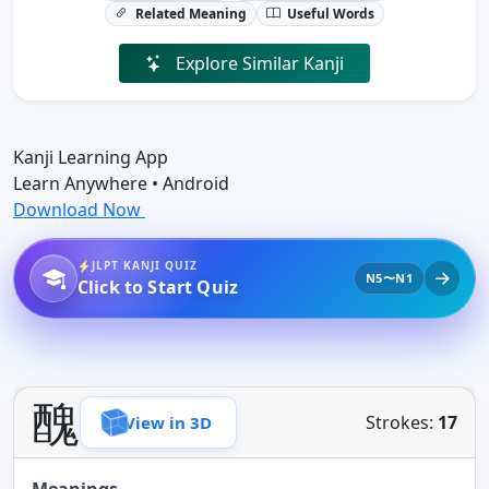
Related Meaning
Useful Words
Explore Similar Kanji
Kanji Learning App
Learn Anywhere • Android
Download Now
JLPT KANJI QUIZ
N5〜N1
Click to Start Quiz
醜
Strokes:
17
View in 3D
Meanings