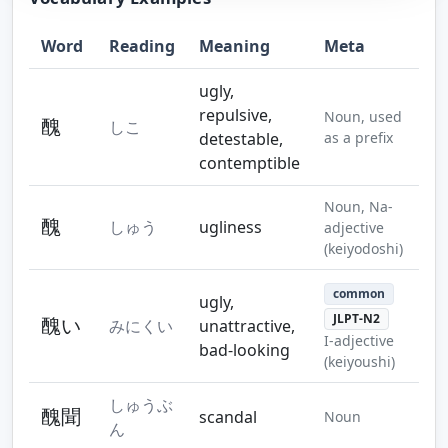
Word
Reading
Meaning
Meta
Step 10
Step 11
Step 12
ugly,
repulsive,
Noun, used
醜
しこ
detestable,
as a prefix
contemptible
Step 13
Step 14
Step 15
Noun, Na-
醜
しゅう
ugliness
adjective
(keiyodoshi)
common
ugly,
Step 16
Step 17
JLPT-N2
醜い
みにくい
unattractive,
I-adjective
bad-looking
(keiyoushi)
しゅうぶ
醜聞
scandal
Noun
ん