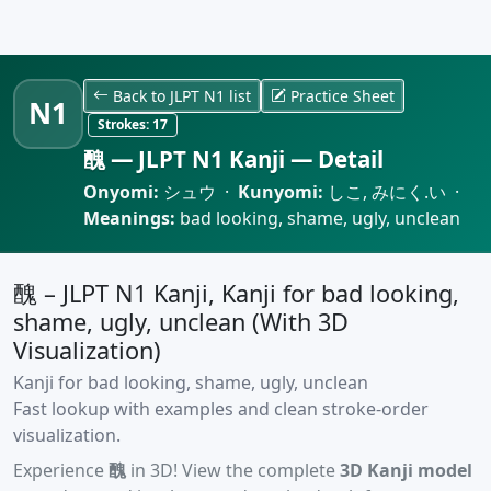
Back to JLPT N1 list
Practice Sheet
N1
Strokes:
17
醜 — JLPT N1 Kanji — Detail
Onyomi:
シュウ ·
Kunyomi:
しこ, みにく.い ·
Meanings:
bad looking, shame, ugly, unclean
醜 – JLPT N1 Kanji, Kanji for bad looking,
shame, ugly, unclean (With 3D
Visualization)
Kanji for bad looking, shame, ugly, unclean
Fast lookup with examples and clean stroke-order
visualization.
Experience
醜
in 3D! View the complete
3D Kanji model