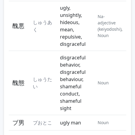
ugly,
unsightly,
Na-
しゅうあ
hideous,
adjective
醜悪
く
mean,
(keiyodoshi),
Noun
repulsive,
disgraceful
disgraceful
behavior,
disgraceful
しゅうた
behaviour,
醜態
Noun
い
shameful
conduct,
shameful
sight
ブ男
ブおとこ
ugly man
Noun