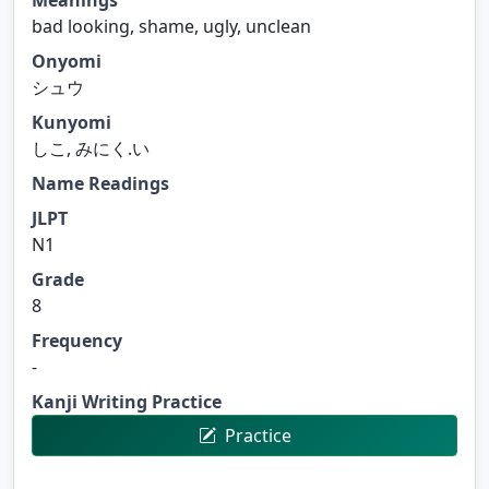
bad looking, shame, ugly, unclean
Onyomi
シュウ
Kunyomi
しこ, みにく.い
Name Readings
JLPT
N1
Grade
8
Frequency
-
Kanji Writing Practice
Practice