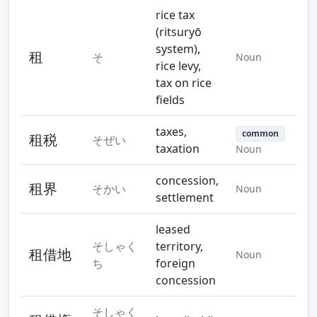
Step 10
rice tax
(ritsuryō
system),
租
そ
Noun
rice levy,
tax on rice
fields
taxes,
common
租税
そぜい
taxation
Noun
concession,
租界
そかい
Noun
settlement
leased
そしゃく
territory,
租借地
Noun
ち
foreign
concession
そしゃく