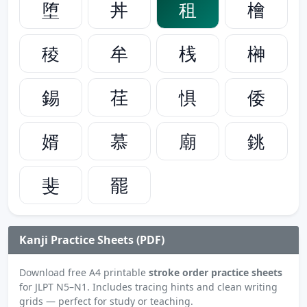
堕
丼
租
檜
稜
牟
桟
榊
錫
荏
惧
倭
婿
慕
廟
銚
斐
罷
Kanji Practice Sheets (PDF)
Download free A4 printable
stroke order practice sheets
for JLPT N5–N1. Includes tracing hints and clean writing
grids — perfect for study or teaching.