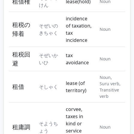
租借権
lease(hold)
Noun
けん
incidence
租税の
そぜいの
of taxation,
Noun
帰着
きちゃく
tax
incidence
租税回
そぜいか
tax
Noun
避
いひ
avoidance
Noun,
lease (of
Suru verb,
租借
そしゃく
territory)
Transitive
verb
corvee,
taxes in
そようち
kind or
租庸調
Noun
ょう
service