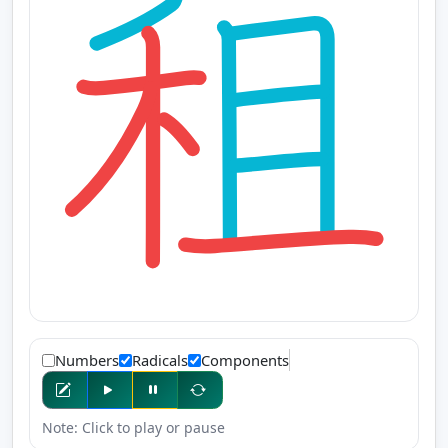
Numbers
Radicals
Components
Note: Click to play or pause