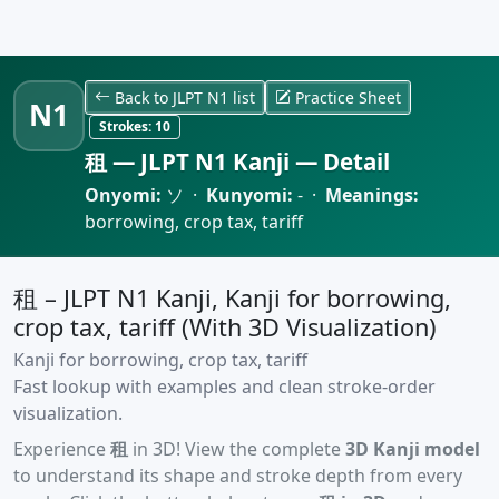
Back to JLPT N1 list
Practice Sheet
N1
Strokes:
10
租 — JLPT N1 Kanji — Detail
Onyomi:
ソ ·
Kunyomi:
- ·
Meanings:
borrowing, crop tax, tariff
租 – JLPT N1 Kanji, Kanji for borrowing,
crop tax, tariff (With 3D Visualization)
Kanji for borrowing, crop tax, tariff
Fast lookup with examples and clean stroke-order
visualization.
Experience
租
in 3D! View the complete
3D Kanji model
to understand its shape and stroke depth from every