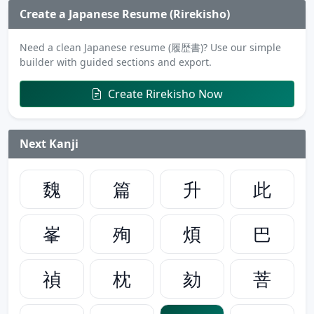
Create a Japanese Resume (Rirekisho)
Need a clean Japanese resume (履歴書)? Use our simple
builder with guided sections and export.
Create Rirekisho Now
Next Kanji
魏
篇
升
此
峯
殉
煩
巴
禎
枕
劾
菩