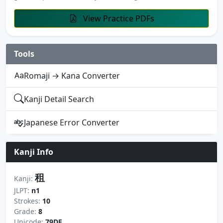
View Practice PDFs
Tools
Romaji → Kana Converter
Kanji Detail Search
Japanese Error Converter
Kanji Info
租
Kanji:
JLPT:
n1
Strokes:
10
Grade:
8
Unicode:
79DF