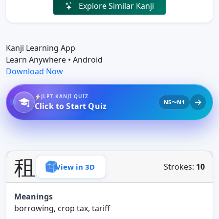
Explore Similar Kanji
Kanji Learning App
Learn Anywhere • Android
Download Now
JLPT KANJI QUIZ
N5〜N1
Click to Start Quiz
租
Strokes:
10
View in 3D
Meanings
borrowing, crop tax, tariff