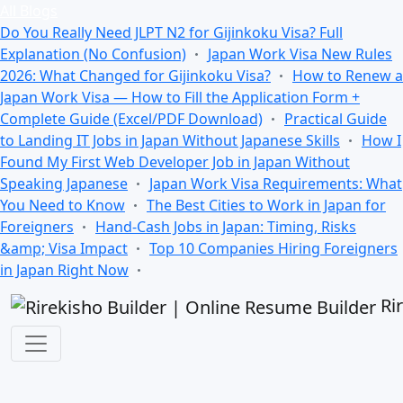
All Blogs
Do You Really Need JLPT N2 for Gijinkoku Visa? Full
Explanation (No Confusion)
Japan Work Visa New Rules
2026: What Changed for Gijinkoku Visa?
How to Renew a
Japan Work Visa — How to Fill the Application Form +
Complete Guide (Excel/PDF Download)
Practical Guide
to Landing IT Jobs in Japan Without Japanese Skills
How I
Found My First Web Developer Job in Japan Without
Speaking Japanese
Japan Work Visa Requirements: What
You Need to Know
The Best Cities to Work in Japan for
Foreigners
Hand-Cash Jobs in Japan: Timing, Risks
&amp; Visa Impact
Top 10 Companies Hiring Foreigners
in Japan Right Now
Ri