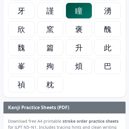
牙
謹
瞳
湧
欣
窯
褒
醜
魏
篇
升
此
峯
殉
煩
巴
禎
枕
Kanji Practice Sheets (PDF)
Download free A4 printable
stroke order practice sheets
for JLPT N5–N1. Includes tracing hints and clean writing