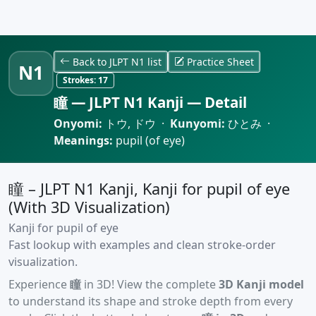
Back to JLPT N1 list
Practice Sheet
N1
Strokes:
17
瞳 — JLPT N1 Kanji — Detail
Onyomi:
トウ, ドウ ·
Kunyomi:
ひとみ ·
Meanings:
pupil (of eye)
瞳 – JLPT N1 Kanji, Kanji for pupil of eye
(With 3D Visualization)
Kanji for pupil of eye
Fast lookup with examples and clean stroke-order
visualization.
Experience
瞳
in 3D! View the complete
3D Kanji model
to understand its shape and stroke depth from every