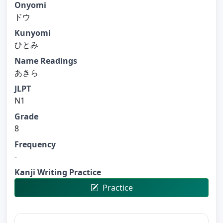
Onyomi
ドウ
Kunyomi
ひとみ
Name Readings
あきら
JLPT
N1
Grade
8
Frequency
-
Kanji Writing Practice
Practice