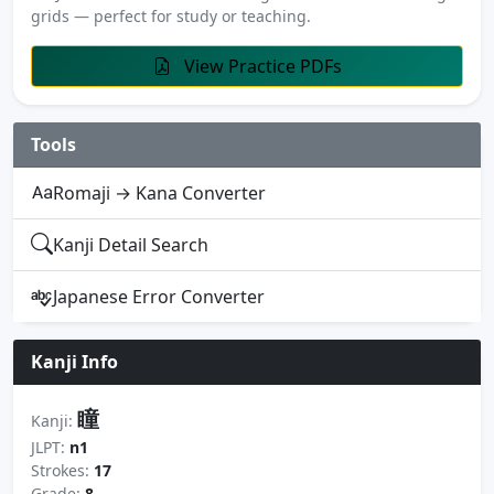
grids — perfect for study or teaching.
View Practice PDFs
Tools
Romaji → Kana Converter
Kanji Detail Search
Japanese Error Converter
Kanji Info
瞳
Kanji:
JLPT:
n1
Strokes:
17
Grade:
8