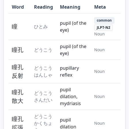
Word
Reading
Meaning
Meta
Step 10
Step 11
Step 12
common
pupil (of the
瞳
ひとみ
JLPT-N2
eye)
Noun
pupil (of the
瞳孔
どうこう
Noun
Step 13
Step 14
Step 15
eye)
瞳孔
どうこう
pupillary
Noun
反射
はんしゃ
reflex
Step 16
Step 17
pupil
瞳孔
どうこう
dilation,
Noun
散大
さんだい
mydriasis
どうこう
瞳孔
pupil
かくちょ
Noun
拡張
dilation