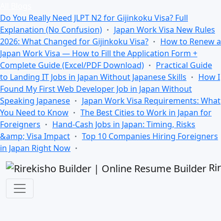
All Blogs
Do You Really Need JLPT N2 for Gijinkoku Visa? Full
Explanation (No Confusion)
Japan Work Visa New Rules
2026: What Changed for Gijinkoku Visa?
How to Renew a
Japan Work Visa — How to Fill the Application Form +
Complete Guide (Excel/PDF Download)
Practical Guide
to Landing IT Jobs in Japan Without Japanese Skills
How I
Found My First Web Developer Job in Japan Without
Speaking Japanese
Japan Work Visa Requirements: What
You Need to Know
The Best Cities to Work in Japan for
Foreigners
Hand-Cash Jobs in Japan: Timing, Risks
&amp; Visa Impact
Top 10 Companies Hiring Foreigners
in Japan Right Now
Ri