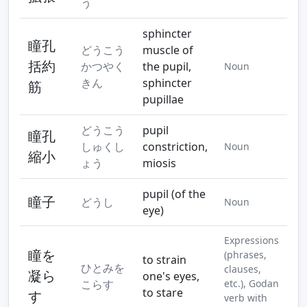
う
sphincter
瞳孔
どうこう
muscle of
括約
かつやく
the pupil,
Noun
きん
sphincter
筋
pupillae
どうこう
pupil
瞳孔
しゅくし
constriction,
Noun
縮小
ょう
miosis
pupil (of the
瞳子
どうし
Noun
eye)
Expressions
瞳を
(phrases,
to strain
ひとみを
clauses,
凝ら
one's eyes,
こらす
etc.), Godan
to stare
す
verb with