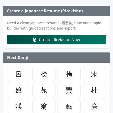
Create a Japanese Resume (Rirekisho)
Need a clean Japanese resume (履歴書)? Use our simple
builder with guided sections and export.
Create Rirekisho Now
Next Kanji
呂
桧
拷
宋
嬢
苑
巽
杜
渓
翁
藝
廉