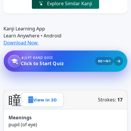
Explore Similar Kanji
Kanji Learning App
Learn Anywhere • Android
Download Now
JLPT KANJI QUIZ
N5〜N1
Click to Start Quiz
瞳
Strokes:
17
View in 3D
Meanings
pupil (of eye)