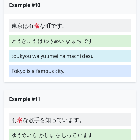
Example #10
東京は有
名
な町です。
とうきょう は ゆうめい な まち です
toukyou wa yuumei na machi desu
Tokyo is a famous city.
Example #11
有
名
な歌手を知っています。
ゆうめい な かしゅ を しって います