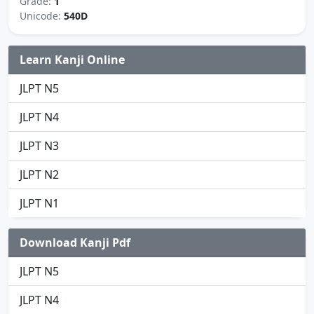
Grade:
1
Unicode:
540D
Learn Kanji Online
JLPT N5
JLPT N4
JLPT N3
JLPT N2
JLPT N1
Download Kanji Pdf
JLPT N5
JLPT N4