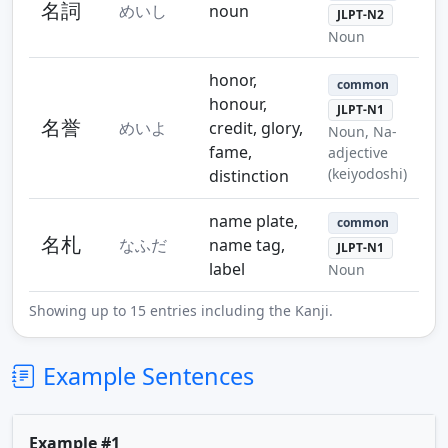
名詞
めいし
noun
JLPT-N2
Noun
honor,
common
honour,
JLPT-N1
名誉
めいよ
credit, glory,
Noun, Na-
fame,
adjective
(keiyodoshi)
distinction
name plate,
common
名札
なふだ
name tag,
JLPT-N1
label
Noun
Showing up to 15 entries including the Kanji.
Example Sentences
Example #1