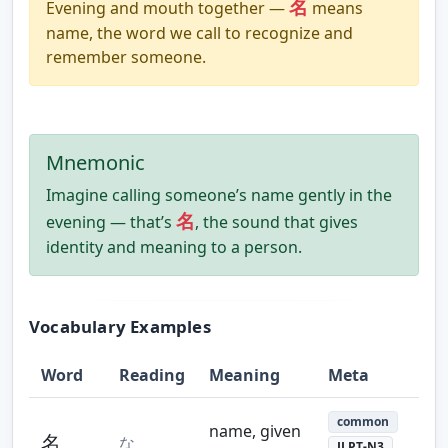
名
Evening and mouth together —
means
name, the word we call to recognize and
remember someone.
Mnemonic
Imagine calling someone’s name gently in the
名
evening — that’s
, the sound that gives
identity and meaning to a person.
Vocabulary Examples
Word
Reading
Meaning
Meta
common
name, given
名
な
JLPT-N3