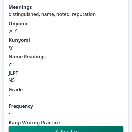
Meanings
distinguished, name, noted, reputation
Onyomi
メイ
Kunyomi
な
Name Readings
と
JLPT
N5
Grade
1
Frequency
-
Kanji Writing Practice
Practice