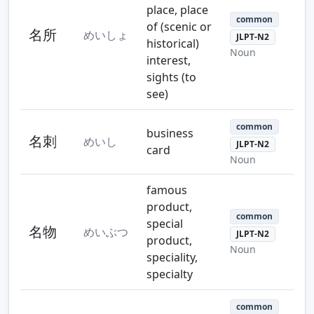
place, place
common
of (scenic or
名所
めいしょ
JLPT-N2
historical)
Noun
interest,
sights (to
see)
common
business
名刺
めいし
JLPT-N2
card
Noun
famous
product,
common
special
名物
めいぶつ
JLPT-N2
product,
Noun
speciality,
specialty
common