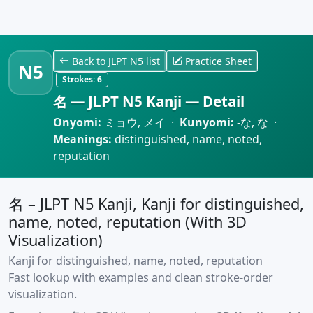
Back to JLPT N5 list
Practice Sheet
N5
Strokes:
6
名 — JLPT N5 Kanji — Detail
Onyomi:
ミョウ, メイ ·
Kunyomi:
-な, な ·
Meanings:
distinguished, name, noted,
reputation
名 – JLPT N5 Kanji, Kanji for distinguished,
name, noted, reputation (With 3D
Visualization)
Kanji for distinguished, name, noted, reputation
Fast lookup with examples and clean stroke-order
visualization.