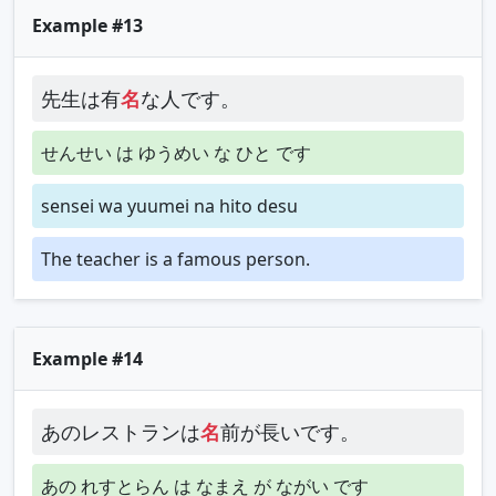
Example #13
先生は有
名
な人です。
せんせい は ゆうめい な ひと です
sensei wa yuumei na hito desu
The teacher is a famous person.
Example #14
あのレストランは
名
前が長いです。
あの れすとらん は なまえ が ながい です