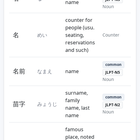
name
Noun
counter for
people (usu.
名
めい
seating,
Counter
reservations
and such)
common
名前
なまえ
name
JLPT-N5
Noun
surname,
common
family
苗字
みょうじ
JLPT-N2
name, last
Noun
name
famous
place, noted