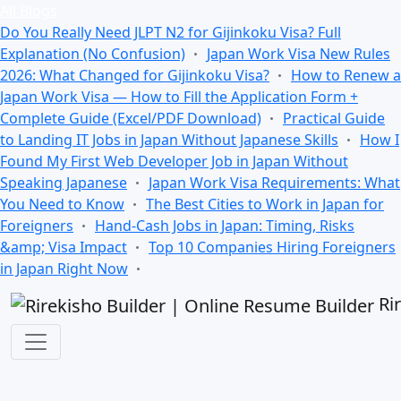
All Blogs
Do You Really Need JLPT N2 for Gijinkoku Visa? Full
Explanation (No Confusion)
Japan Work Visa New Rules
2026: What Changed for Gijinkoku Visa?
How to Renew a
Japan Work Visa — How to Fill the Application Form +
Complete Guide (Excel/PDF Download)
Practical Guide
to Landing IT Jobs in Japan Without Japanese Skills
How I
Found My First Web Developer Job in Japan Without
Speaking Japanese
Japan Work Visa Requirements: What
You Need to Know
The Best Cities to Work in Japan for
Foreigners
Hand-Cash Jobs in Japan: Timing, Risks
&amp; Visa Impact
Top 10 Companies Hiring Foreigners
in Japan Right Now
Ri