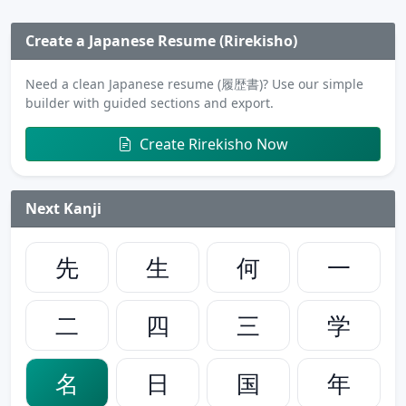
Create a Japanese Resume (Rirekisho)
Need a clean Japanese resume (履歴書)? Use our simple
builder with guided sections and export.
Create Rirekisho Now
Next Kanji
先
生
何
一
二
四
三
学
名
日
国
年