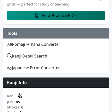
grids — perfect for study or teaching.
View Practice PDFs
Tools
Romaji → Kana Converter
Kanji Detail Search
Japanese Error Converter
Kanji Info
名
Kanji:
JLPT:
n5
Strokes:
6