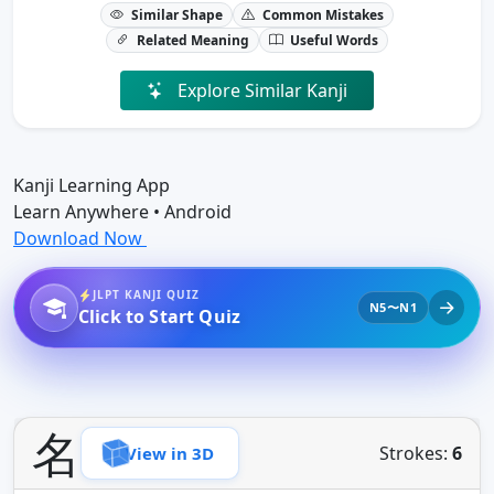
Similar Shape
Common Mistakes
Related Meaning
Useful Words
Explore Similar Kanji
Kanji Learning App
Learn Anywhere • Android
Download Now
JLPT KANJI QUIZ
N5〜N1
Click to Start Quiz
名
Strokes:
6
View in 3D