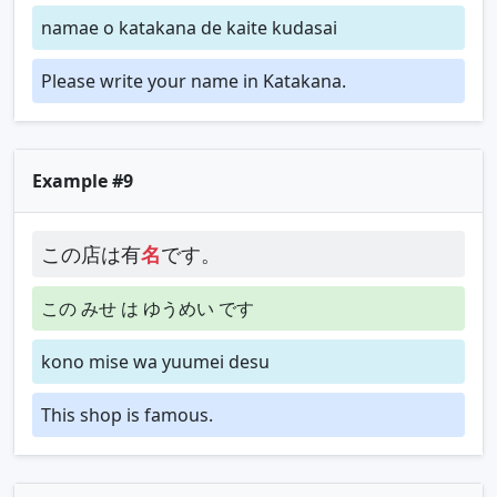
namae o katakana de kaite kudasai
Please write your name in Katakana.
Example #9
この店は有
名
です。
この みせ は ゆうめい です
kono mise wa yuumei desu
This shop is famous.