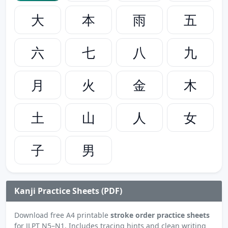
大
本
雨
五
六
七
八
九
月
火
金
木
土
山
人
女
子
男
Kanji Practice Sheets (PDF)
Download free A4 printable
stroke order practice sheets
for JLPT N5–N1. Includes tracing hints and clean writing