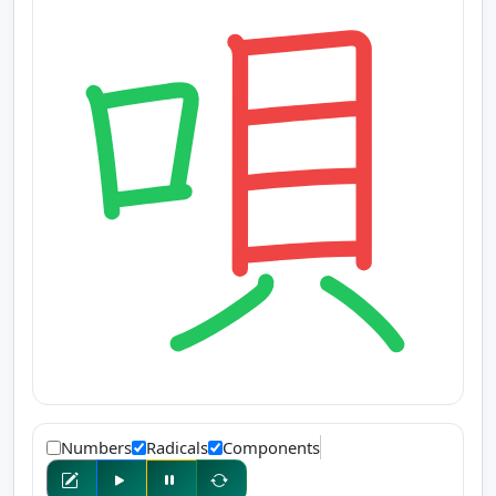
Numbers
Radicals
Components