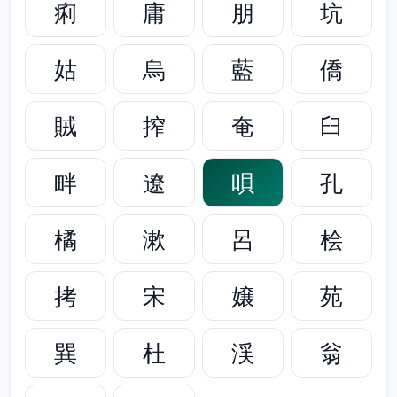
痢
庸
朋
坑
姑
烏
藍
僑
賊
搾
奄
臼
畔
遼
唄
孔
橘
漱
呂
桧
拷
宋
嬢
苑
巽
杜
渓
翁