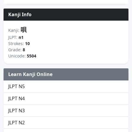
Kanji Info
唄
Kanji:
JLPT:
n1
Strokes:
10
Grade:
8
Unicode:
5504
Learn Kanji Online
JLPT N5
JLPT N4
JLPT N3
JLPT N2