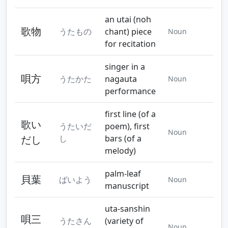
an utai (noh
歌物
うたもの
chant) piece
Noun
for recitation
singer in a
唄方
うたかた
nagauta
Noun
performance
first line (of a
歌い
うたいだ
poem), first
Noun
だし
し
bars (of a
melody)
palm-leaf
貝葉
ばいよう
Noun
manuscript
uta-sanshin
唄三
うたさん
(variety of
Noun