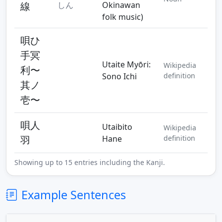
線
しん
Okinawan
folk music)
唄ひ
手冥
Utaite Myōri:
Wikipedia
利〜
Sono Ichi
definition
其ノ
壱〜
唄人
Utaibito
Wikipedia
羽
Hane
definition
Showing up to 15 entries including the Kanji.
Example Sentences