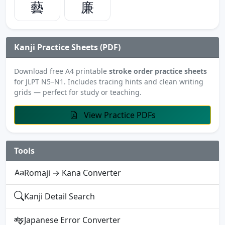
藝
廉
Kanji Practice Sheets (PDF)
Download free A4 printable
stroke order practice sheets
for JLPT N5–N1. Includes tracing hints and clean writing
grids — perfect for study or teaching.
View Practice PDFs
Tools
Romaji → Kana Converter
Kanji Detail Search
Japanese Error Converter