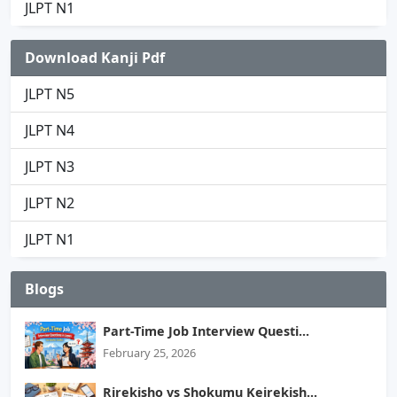
JLPT N1
Download Kanji Pdf
JLPT N5
JLPT N4
JLPT N3
JLPT N2
JLPT N1
Blogs
Part-Time Job Interview Questi...
February 25, 2026
Rirekisho vs Shokumu Keirekish...