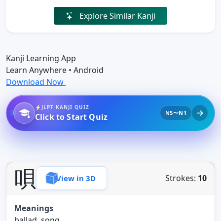
Explore Similar Kanji
Kanji Learning App
Learn Anywhere • Android
Download Now
JLPT KANJI QUIZ
N5〜N1
Click to Start Quiz
唄
Strokes:
10
View in 3D
Meanings
ballad, song