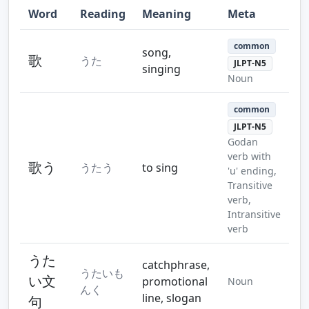
Word
Reading
Meaning
Meta
Step 10
common
song,
歌
うた
JLPT-N5
singing
Noun
common
JLPT-N5
Godan
verb with
歌う
うたう
to sing
'u' ending,
Transitive
verb,
Intransitive
verb
うた
catchphrase,
うたいも
い文
promotional
Noun
んく
line, slogan
句