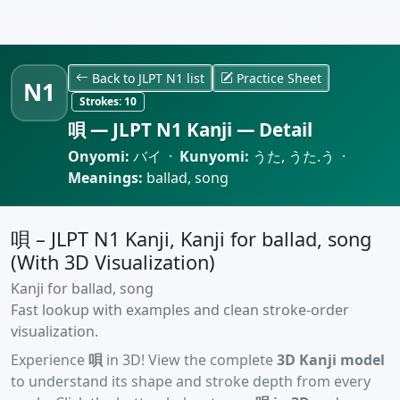
Back to JLPT N1 list
Practice Sheet
N1
Strokes:
10
唄 — JLPT N1 Kanji — Detail
Onyomi:
バイ ·
Kunyomi:
うた, うた.う ·
Meanings:
ballad, song
唄 – JLPT N1 Kanji, Kanji for ballad, song
(With 3D Visualization)
Kanji for ballad, song
Fast lookup with examples and clean stroke-order
visualization.
Experience
唄
in 3D! View the complete
3D Kanji model
to understand its shape and stroke depth from every