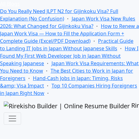
All Blogs
Do You Really Need JLPT N2 for Gijinkoku Visa? Full
Explanation (No Confusion)
Japan Work Visa New Rules
2026: What Changed for Gijinkoku Visa?
How to Renew a
Japan Work Visa — How to Fill the Application Form +
Complete Guide (Excel/PDF Download)
Practical Guide
to Landing IT Jobs in Japan Without Japanese Skills
How I
Found My First Web Developer Job in Japan Without
Speaking Japanese
Japan Work Visa Requirements: What
You Need to Know
The Best Cities to Work in Japan for
Foreigners
Hand-Cash Jobs in Japan: Timing, Risks
&amp; Visa Impact
Top 10 Companies Hiring Foreigners
in Japan Right Now
Ri