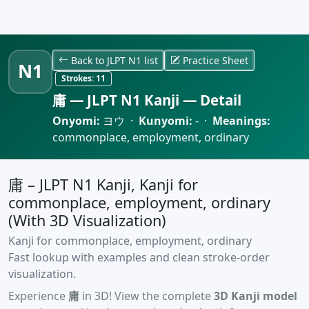
Back to JLPT N1 list
Practice Sheet
N1
Strokes:
11
庸 — JLPT N1 Kanji — Detail
Onyomi:
ヨウ ·
Kunyomi:
- ·
Meanings:
commonplace, employment, ordinary
庸 – JLPT N1 Kanji, Kanji for
commonplace, employment, ordinary
(With 3D Visualization)
Kanji for commonplace, employment, ordinary
Fast lookup with examples and clean stroke-order
visualization.
Experience
庸
in 3D! View the complete
3D Kanji model