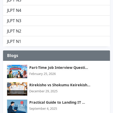
JLPT N4
JLPT N3
JLPT N2
JLPT N1
Blogs
Part-Time Job Interview Questi...
February 25, 2026
Rirekisho vs Shokumu Keirekish...
December 29, 2025
Practical Guide to Landing IT ...
September 4, 2025