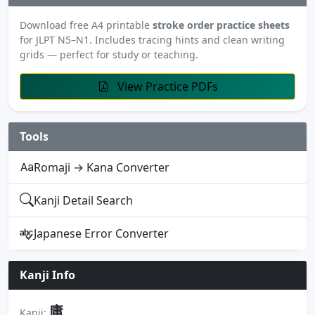
Download free A4 printable
stroke order practice sheets
for JLPT N5–N1. Includes tracing hints and clean writing
grids — perfect for study or teaching.
View Practice PDFs
Tools
Romaji → Kana Converter
Kanji Detail Search
Japanese Error Converter
Kanji Info
庸
Kanji: