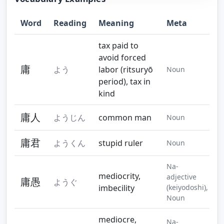
Word
Reading
Meaning
Meta
Step 10
Step 11
tax paid to
avoid forced
庸
よう
labor (ritsuryō
Noun
period), tax in
kind
庸人
ようじん
common man
Noun
庸君
ようくん
stupid ruler
Noun
Na-
mediocrity,
adjective
庸愚
ようぐ
imbecility
(keiyodoshi),
Noun
mediocre,
Na-