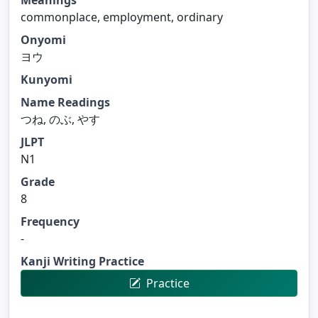
commonplace, employment, ordinary
Onyomi
ヨウ
Kunyomi
Name Readings
つね, のぶ, やす
JLPT
N1
Grade
8
Frequency
-
Kanji Writing Practice
Practice