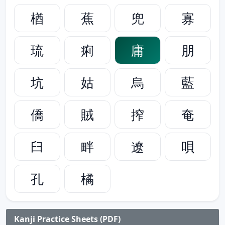
楢
蕉
兜
寡
琉
痢
庸
朋
坑
姑
烏
藍
僑
賊
搾
奄
臼
畔
遼
唄
孔
橘
Kanji Practice Sheets (PDF)