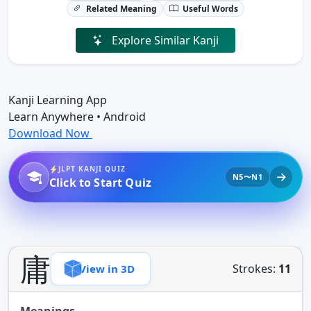
Related Meaning
Useful Words
Explore Similar Kanji
Kanji Learning App
Learn Anywhere • Android
Download Now
JLPT KANJI QUIZ
N5〜N1
Click to Start Quiz
庸
Strokes:
11
View in 3D
Meanings