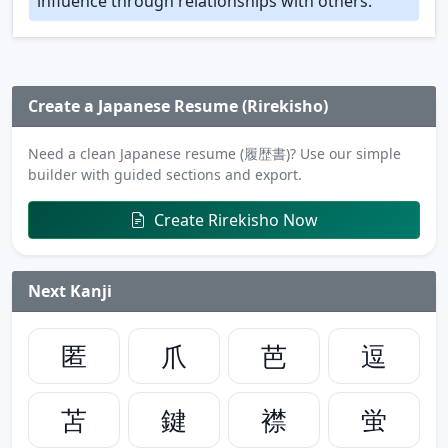
influence through relationships with others.
Create a Japanese Resume (Rirekisho)
Need a clean Japanese resume (履歴書)? Use our simple
builder with guided sections and export.
Create Rirekisho Now
Next Kanji
匿
爪
芭
逗
苫
鍵
襟
蛍