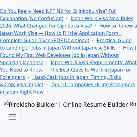
All Blogs
Do You Really Need JLPT N2 for Gijinkoku Visa? Full
Explanation (No Confusion)
Japan Work Visa New Rules
2026: What Changed for Gijinkoku Visa?
How to Renew a
Japan Work Visa — How to Fill the Application Form +
Complete Guide (Excel/PDF Download)
Practical Guide
to Landing IT Jobs in Japan Without Japanese Skills
How I
Found My First Web Developer Job in Japan Without
Speaking Japanese
Japan Work Visa Requirements: What
You Need to Know
The Best Cities to Work in Japan for
Foreigners
Hand-Cash Jobs in Japan: Timing, Risks
&amp; Visa Impact
Top 10 Companies Hiring Foreigners
in Japan Right Now
Ri