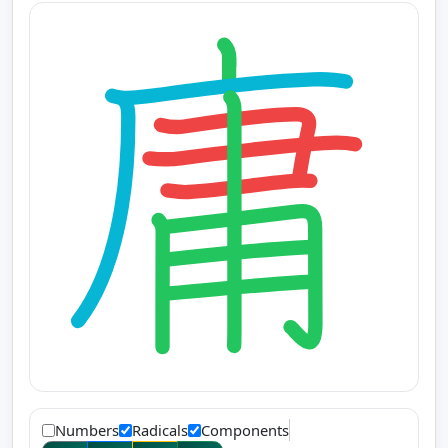
Numbers
Radicals
Components