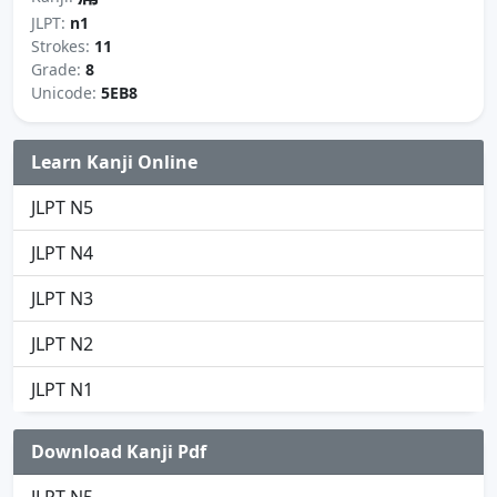
JLPT:
n1
Strokes:
11
Grade:
8
Unicode:
5EB8
Learn Kanji Online
JLPT N5
JLPT N4
JLPT N3
JLPT N2
JLPT N1
Download Kanji Pdf
JLPT N5