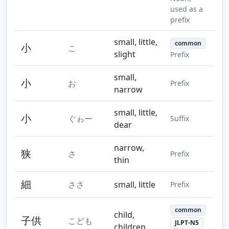
used as a
prefix
small, little,
common
小
こ
slight
Prefix
small,
小
お
Prefix
narrow
small, little,
小
ぐゎー
Suffix
dear
narrow,
狭
さ
Prefix
thin
細
ささ
small, little
Prefix
common
child,
子供
こども
JLPT-N5
children