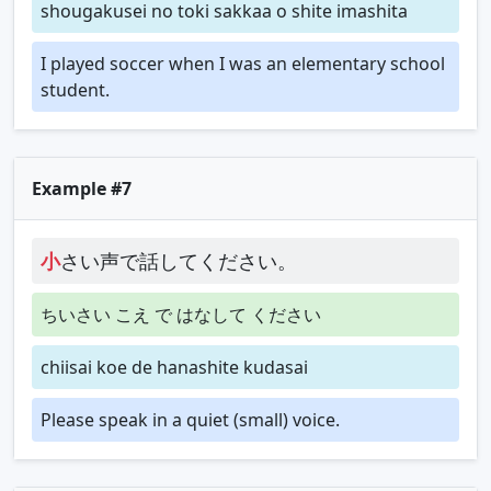
shougakusei no toki sakkaa o shite imashita
I played soccer when I was an elementary school
student.
Example #7
小
さい声で話してください。
ちいさい こえ で はなして ください
chiisai koe de hanashite kudasai
Please speak in a quiet (small) voice.