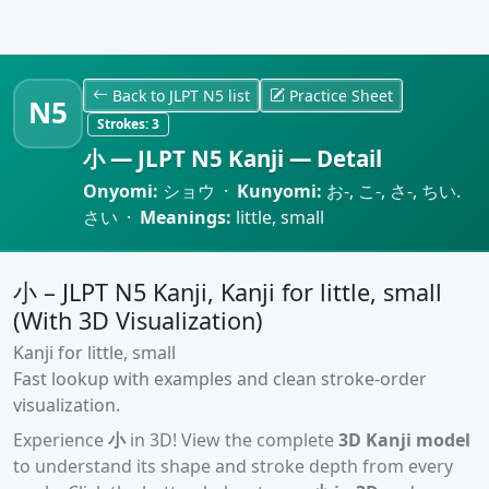
Back to JLPT N5 list
Practice Sheet
N5
Strokes:
3
小 — JLPT N5 Kanji — Detail
Onyomi:
ショウ ·
Kunyomi:
お-, こ-, さ-, ちい.
さい ·
Meanings:
little, small
小 – JLPT N5 Kanji, Kanji for little, small
(With 3D Visualization)
Kanji for little, small
Fast lookup with examples and clean stroke-order
visualization.
Experience
小
in 3D! View the complete
3D Kanji model
to understand its shape and stroke depth from every