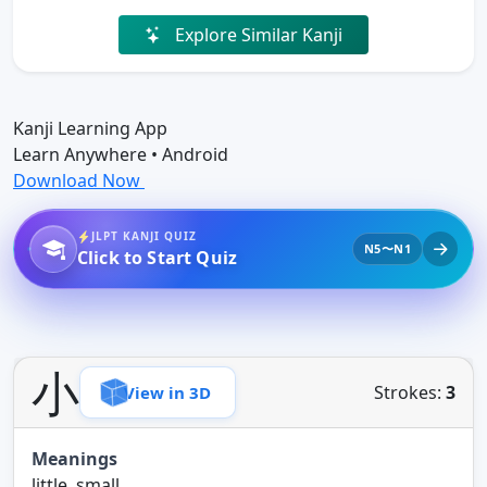
Explore Similar Kanji
Kanji Learning App
Learn Anywhere • Android
Download Now
JLPT KANJI QUIZ
N5〜N1
Click to Start Quiz
小
Strokes:
3
View in 3D
Meanings
little, small