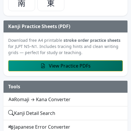
南
東
Kanji Practice Sheets (PDF)
Download free A4 printable
stroke order practice sheets
for JLPT N5–N1. Includes tracing hints and clean writing
grids — perfect for study or teaching.
View Practice PDFs
Tools
Romaji → Kana Converter
Kanji Detail Search
Japanese Error Converter