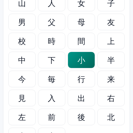
山
人
女
子
男
父
母
友
校
時
間
上
中
下
小
半
今
毎
行
来
見
入
出
右
左
前
後
北