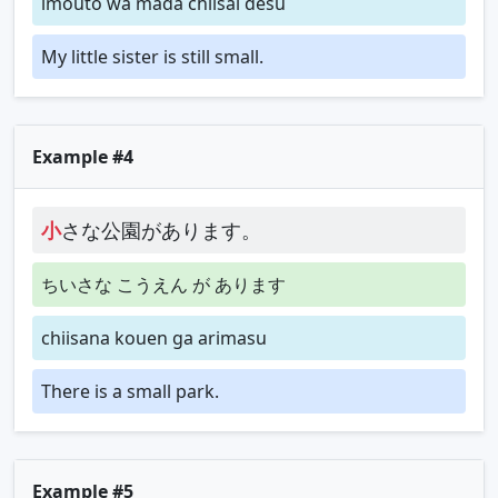
imouto wa mada chiisai desu
My little sister is still small.
Example #4
小
さな公園があります。
ちいさな こうえん が あります
chiisana kouen ga arimasu
There is a small park.
Example #5