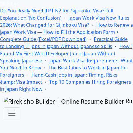
All Blogs
Do You Really Need JLPT N2 for Gijinkoku Visa? Full
Explanation (No Confusion)
Japan Work Visa New Rules
2026: What Changed for Gijinkoku Visa?
How to Renew a
Japan Work Visa — How to Fill the Application Form +
Complete Guide (Excel/PDF Download)
Practical Guide
to Landing IT Jobs in Japan Without Japanese Skills
How I
Found My First Web Developer Job in Japan Without
Speaking Japanese
Japan Work Visa Requirements: What
You Need to Know
The Best Cities to Work in Japan for
Foreigners
Hand-Cash Jobs in Japan: Timing, Risks
&amp; Visa Impact
Top 10 Companies Hiring Foreigners
in Japan Right Now
Ri