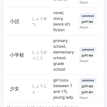
Noun
novel,
common
しょうせ
story,
小説
JLPT-N4
つ
(work of)
Noun
fiction
primary
school,
common
しょうが
elementary
小学校
JLPT-N4
っこう
school,
Noun
grade
school
girl (usu.
common
しょうじ
between 7
JLPT-N3
少女
ょ
and 17),
JLPT-N1
young lady
Noun