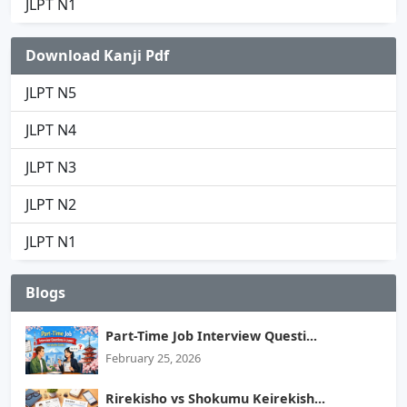
JLPT N1
Download Kanji Pdf
JLPT N5
JLPT N4
JLPT N3
JLPT N2
JLPT N1
Blogs
Part-Time Job Interview Questi...
February 25, 2026
Rirekisho vs Shokumu Keirekish...