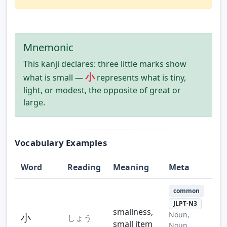
Mnemonic
This kanji declares: three little marks show
小
what is small —
represents what is tiny,
light, or modest, the opposite of great or
large.
Vocabulary Examples
Word
Reading
Meaning
Meta
common
JLPT-N3
smallness,
Noun,
小
しょう
small item
Noun,