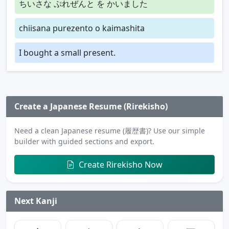
ちいさな ぷれぜんと を かいました
chiisana purezento o kaimashita
I bought a small present.
Create a Japanese Resume (Rirekisho)
Need a clean Japanese resume (履歴書)? Use our simple
builder with guided sections and export.
Create Rirekisho Now
Next Kanji