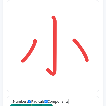
Numbers
Radicals
Components