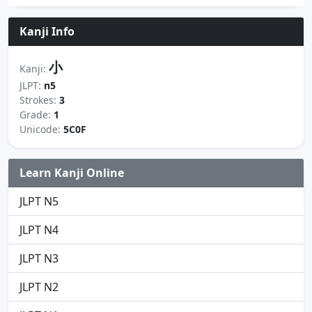
Kanji Info
小
Kanji:
JLPT:
n5
Strokes:
3
Grade:
1
Unicode:
5C0F
Learn Kanji Online
JLPT N5
JLPT N4
JLPT N3
JLPT N2