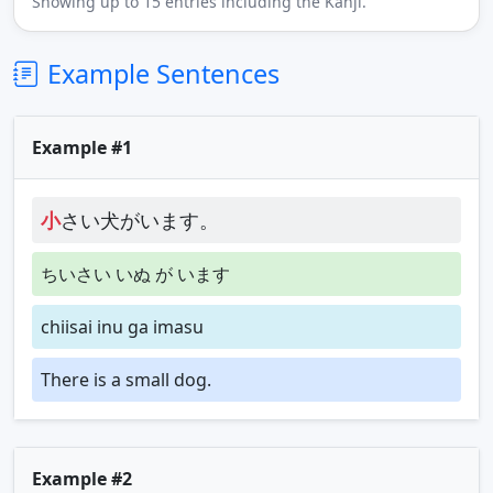
Showing up to 15 entries including the Kanji.
Example Sentences
Example #1
小
さい犬がいます。
ちいさい いぬ が います
chiisai inu ga imasu
There is a small dog.
Example #2