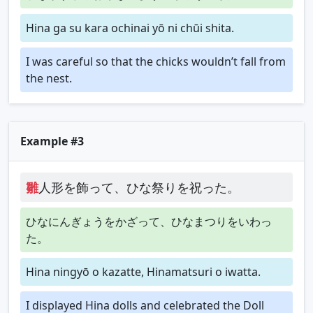
Hina ga su kara ochinai yō ni chūi shita.
I was careful so that the chicks wouldn’t fall from
the nest.
Example #3
雛
人形を飾って、ひな祭りを祝った。
ひなにんぎょうをかざって、ひなまつりをいわっ
た。
Hina ningyō o kazatte, Hinamatsuri o iwatta.
I displayed Hina dolls and celebrated the Doll