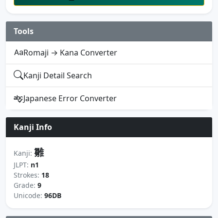
Tools
Romaji → Kana Converter
Kanji Detail Search
Japanese Error Converter
Kanji Info
雛
Kanji:
JLPT:
n1
Strokes:
18
Grade:
9
Unicode:
96DB