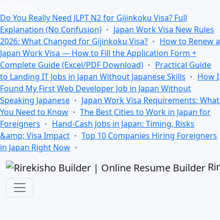
All Blogs
Do You Really Need JLPT N2 for Gijinkoku Visa? Full
Explanation (No Confusion)
Japan Work Visa New Rules
2026: What Changed for Gijinkoku Visa?
How to Renew a
Japan Work Visa — How to Fill the Application Form +
Complete Guide (Excel/PDF Download)
Practical Guide
to Landing IT Jobs in Japan Without Japanese Skills
How I
Found My First Web Developer Job in Japan Without
Speaking Japanese
Japan Work Visa Requirements: What
You Need to Know
The Best Cities to Work in Japan for
Foreigners
Hand-Cash Jobs in Japan: Timing, Risks
&amp; Visa Impact
Top 10 Companies Hiring Foreigners
in Japan Right Now
Ri