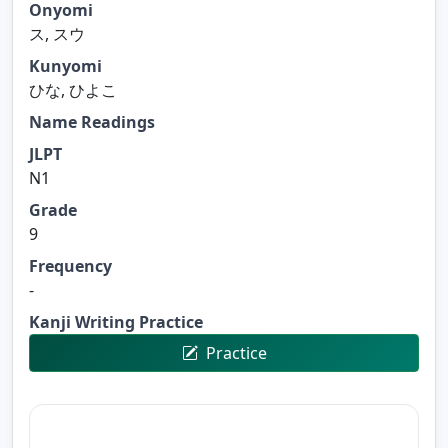
Onyomi
ス, スウ
Kunyomi
ひな, ひよこ
Name Readings
JLPT
N1
Grade
9
Frequency
-
Kanji Writing Practice
Practice