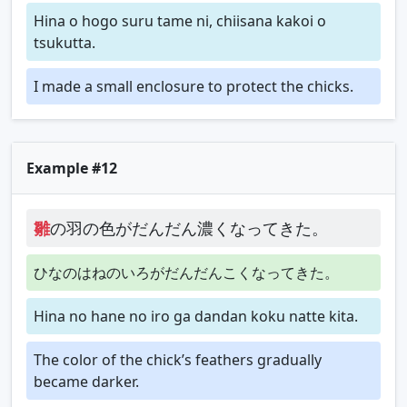
Hina o hogo suru tame ni, chiisana kakoi o
tsukutta.
I made a small enclosure to protect the chicks.
Example #12
雛
の羽の色がだんだん濃くなってきた。
ひなのはねのいろがだんだんこくなってきた。
Hina no hane no iro ga dandan koku natte kita.
The color of the chick’s feathers gradually
became darker.