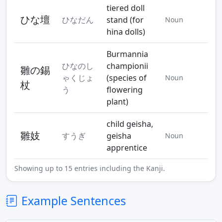
tiered doll
ひな壇
ひなだん
stand (for
Noun
hina dolls)
Burmannia
ひなのし
championii
雛の錫
ゃくじょ
(species of
Noun
杖
う
flowering
plant)
child geisha,
雛妓
すうぎ
geisha
Noun
apprentice
Showing up to 15 entries including the Kanji.
Example Sentences