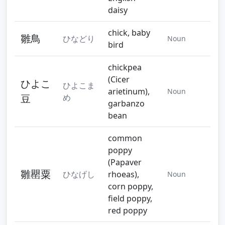
daisy
chick, baby
雛鳥
ひなどり
Noun
bird
chickpea
(Cicer
ひよこ
ひよこま
arietinum),
Noun
豆
め
garbanzo
bean
common
poppy
(Papaver
雛罌粟
ひなげし
rhoeas),
Noun
corn poppy,
field poppy,
red poppy