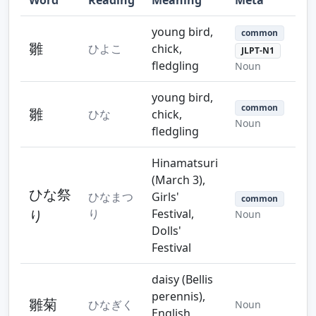
Step 10
Step 11
Step 12
young bird,
common
雛
ひよこ
chick,
JLPT-N1
fledgling
Noun
young bird,
Step 13
Step 14
Step 15
common
雛
ひな
chick,
Noun
fledgling
Hinamatsuri
(March 3),
Step 16
Step 17
Step 18
ひな祭
ひなまつ
Girls'
common
り
り
Festival,
Noun
Dolls'
Festival
daisy (Bellis
perennis),
雛菊
ひなぎく
Noun
English