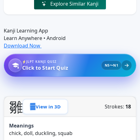
Explore Similar Kanji
Kanji Learning App
Learn Anywhere • Android
Download Now
JLPT KANJI QUIZ
N5〜N1
Click to Start Quiz
雛
Strokes:
18
View in 3D
Meanings
chick, doll, duckling, squab