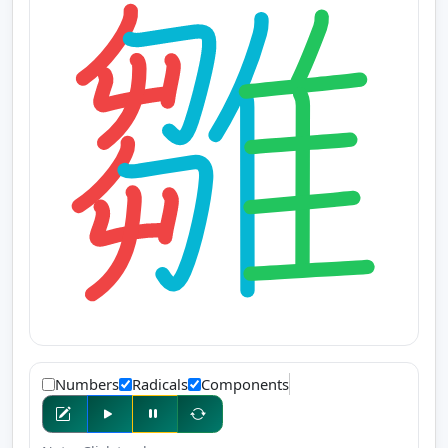
Numbers
Radicals
Components