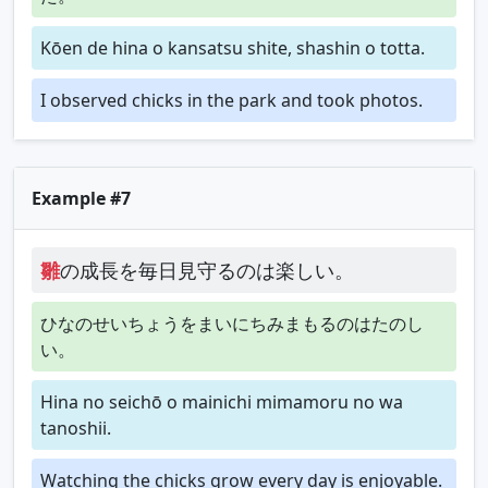
Kōen de hina o kansatsu shite, shashin o totta.
I observed chicks in the park and took photos.
Example #7
雛
の成長を毎日見守るのは楽しい。
ひなのせいちょうをまいにちみまもるのはたのし
い。
Hina no seichō o mainichi mimamoru no wa
tanoshii.
Watching the chicks grow every day is enjoyable.