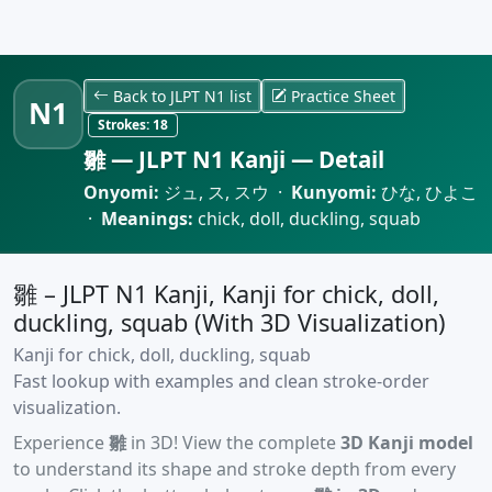
Back to JLPT N1 list
Practice Sheet
N1
Strokes:
18
雛 — JLPT N1 Kanji — Detail
Onyomi:
ジュ, ス, スウ ·
Kunyomi:
ひな, ひよこ
·
Meanings:
chick, doll, duckling, squab
雛 – JLPT N1 Kanji, Kanji for chick, doll,
duckling, squab (With 3D Visualization)
Kanji for chick, doll, duckling, squab
Fast lookup with examples and clean stroke-order
visualization.
Experience
雛
in 3D! View the complete
3D Kanji model
to understand its shape and stroke depth from every