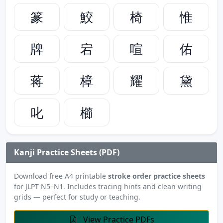
篆
鮫
椅
惟
牌
宕
喧
佑
蒋
樟
耀
黛
叱
櫛
Kanji Practice Sheets (PDF)
Download free A4 printable
stroke order practice sheets
for JLPT N5–N1. Includes tracing hints and clean writing
grids — perfect for study or teaching.
View Practice PDFs