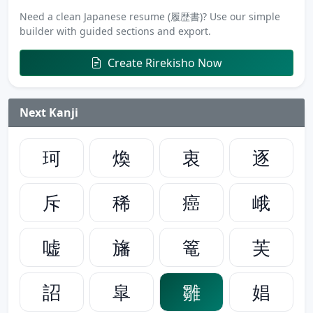
Need a clean Japanese resume (履歴書)? Use our simple
builder with guided sections and export.
Create Rirekisho Now
Next Kanji
珂
煥
衷
逐
斥
稀
癌
峨
嘘
旛
篭
芙
詔
皐
雛
娼