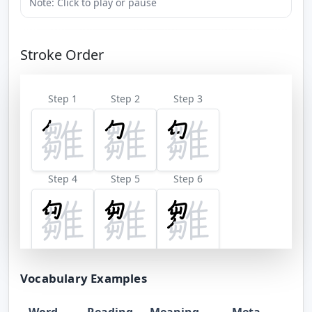
Note: Click to play or pause
Stroke Order
Step 1
Step 2
Step 3
Step 4
Step 5
Step 6
Step 7
Step 8
Step 9
Vocabulary Examples
Word
Reading
Meaning
Meta