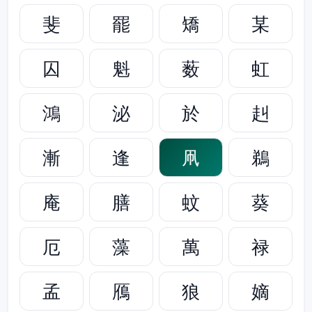
斐
罷
矯
某
囚
魁
薮
虹
鴻
泌
於
赳
漸
逢
凧
鵜
庵
膳
蚊
葵
厄
藻
萬
禄
孟
鴈
狼
嫡