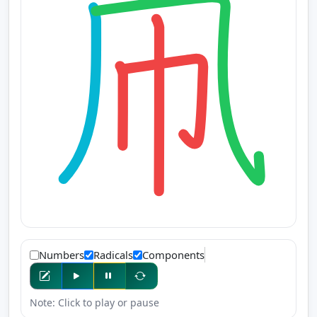
Numbers
Radicals
Components
Note: Click to play or pause