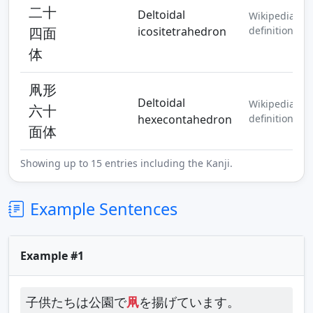
二十
Deltoidal
Wikipedia
四面
icositetrahedron
definition
体
凧形
Deltoidal
Wikipedia
六十
hexecontahedron
definition
面体
Showing up to 15 entries including the Kanji.
Example Sentences
Example #1
子供たちは公園で
凧
を揚げています。