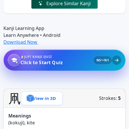
Explore Similar Kanji
Kanji Learning App
Learn Anywhere • Android
Download Now
JLPT KANJI QUIZ
N5〜N1
Click to Start Quiz
凧
Strokes:
5
View in 3D
Meanings
(kokuji), kite