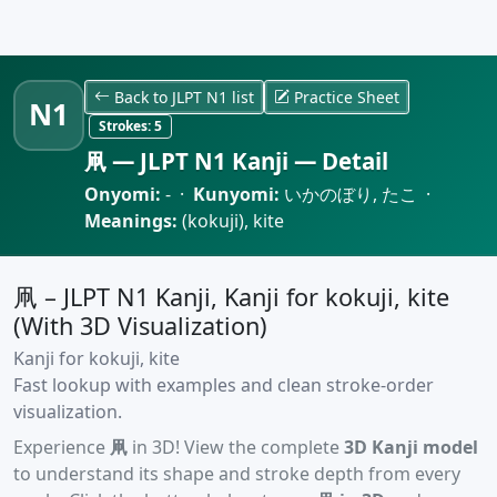
Back to JLPT N1 list
Practice Sheet
N1
Strokes:
5
凧 — JLPT N1 Kanji — Detail
Onyomi:
- ·
Kunyomi:
いかのぼり, たこ ·
Meanings:
(kokuji), kite
凧 – JLPT N1 Kanji, Kanji for kokuji, kite
(With 3D Visualization)
Kanji for kokuji, kite
Fast lookup with examples and clean stroke-order
visualization.
Experience
凧
in 3D! View the complete
3D Kanji model
to understand its shape and stroke depth from every