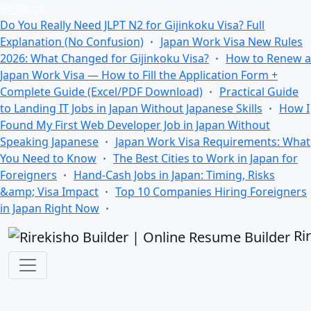
All Blogs
Do You Really Need JLPT N2 for Gijinkoku Visa? Full
Explanation (No Confusion)
Japan Work Visa New Rules
2026: What Changed for Gijinkoku Visa?
How to Renew a
Japan Work Visa — How to Fill the Application Form +
Complete Guide (Excel/PDF Download)
Practical Guide
to Landing IT Jobs in Japan Without Japanese Skills
How I
Found My First Web Developer Job in Japan Without
Speaking Japanese
Japan Work Visa Requirements: What
You Need to Know
The Best Cities to Work in Japan for
Foreigners
Hand-Cash Jobs in Japan: Timing, Risks
&amp; Visa Impact
Top 10 Companies Hiring Foreigners
in Japan Right Now
Ri