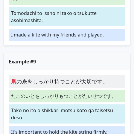
Tomodachi to issho ni tako o tsukutte
asobimashita.
I made a kite with my friends and played.
Example #9
凧
の糸をしっかり持つことが大切です。
たこのいとをしっかりもつことがたいせつです。
Tako no ito o shikkari motsu koto ga taisetsu
desu.
It’s important to hold the kite string firmly.