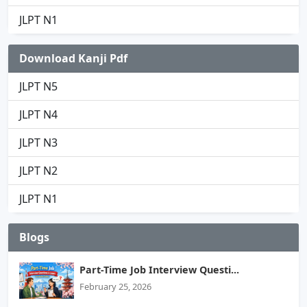
JLPT N1
Download Kanji Pdf
JLPT N5
JLPT N4
JLPT N3
JLPT N2
JLPT N1
Blogs
Part-Time Job Interview Questi...
February 25, 2026