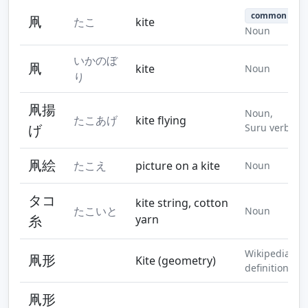
common
凧
たこ
kite
Noun
いかのぼ
凧
kite
Noun
り
凧揚
Noun,
たこあげ
kite flying
げ
Suru verb
凧絵
たこえ
picture on a kite
Noun
タコ
kite string, cotton
たこいと
Noun
糸
yarn
Wikipedia
凧形
Kite (geometry)
definition
凧形