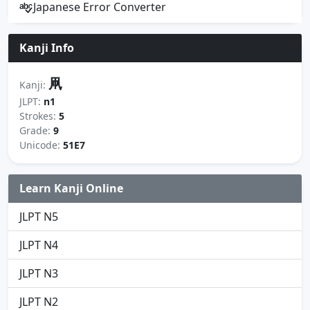
Japanese Error Converter
Kanji Info
凧
Kanji:
JLPT:
n1
Strokes:
5
Grade:
9
Unicode:
51E7
Learn Kanji Online
JLPT N5
JLPT N4
JLPT N3
JLPT N2