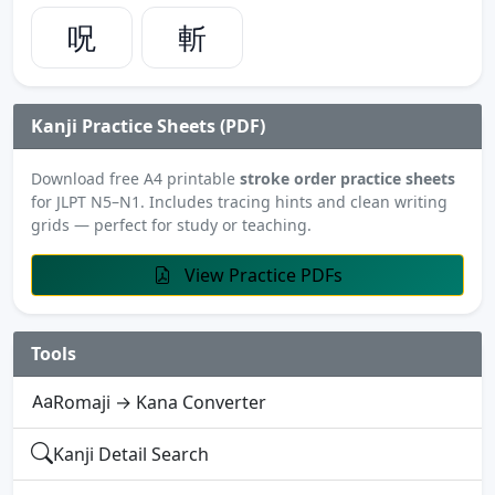
呪
斬
Kanji Practice Sheets (PDF)
Download free A4 printable
stroke order practice sheets
for JLPT N5–N1. Includes tracing hints and clean writing
grids — perfect for study or teaching.
View Practice PDFs
Tools
Romaji → Kana Converter
Kanji Detail Search