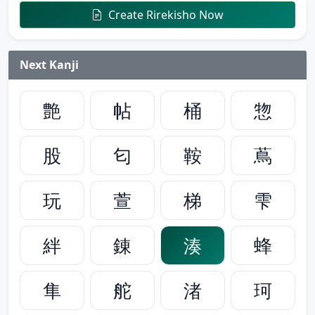
Create Rirekisho Now
Next Kanji
艶
帖
桶
惣
股
匂
鞍
蔦
玩
萱
梯
雫
絆
錬
湊
蜂
隼
舵
渚
珂