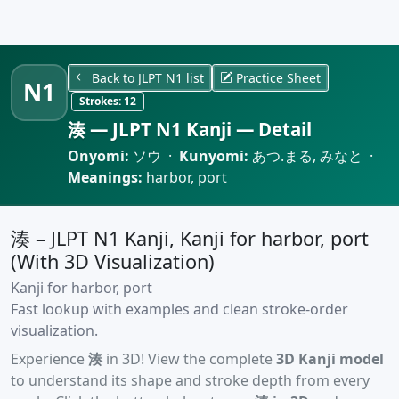
Back to JLPT N1 list
Practice Sheet
N1
Strokes:
12
湊 — JLPT N1 Kanji — Detail
Onyomi:
ソウ ·
Kunyomi:
あつ.まる, みなと ·
Meanings:
harbor, port
湊 – JLPT N1 Kanji, Kanji for harbor, port
(With 3D Visualization)
Kanji for harbor, port
Fast lookup with examples and clean stroke-order
visualization.
Experience
湊
in 3D! View the complete
3D Kanji model
to understand its shape and stroke depth from every