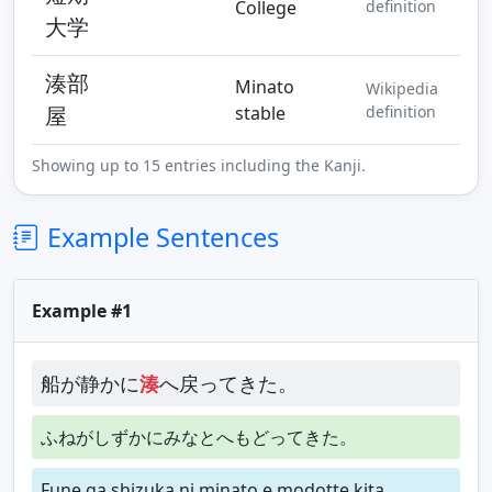
College
definition
大学
湊部
Minato
Wikipedia
屋
stable
definition
Showing up to 15 entries including the Kanji.
Example Sentences
Example #1
船が静かに
湊
へ戻ってきた。
ふねがしずかにみなとへもどってきた。
Fune ga shizuka ni minato e modotte kita.