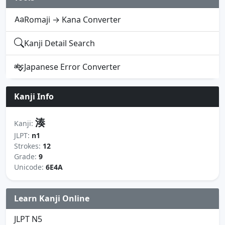
Romaji → Kana Converter
Kanji Detail Search
Japanese Error Converter
Kanji Info
湊
Kanji:
JLPT:
n1
Strokes:
12
Grade:
9
Unicode:
6E4A
Learn Kanji Online
JLPT N5