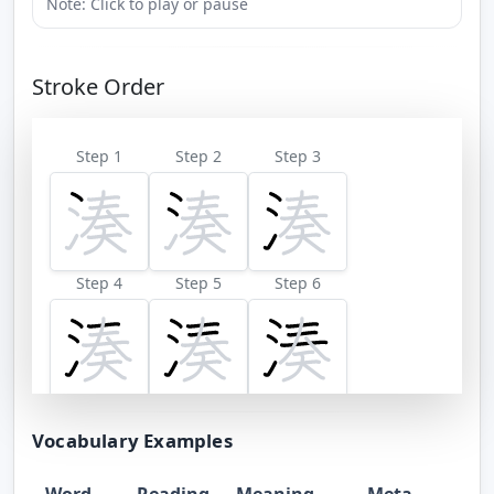
Note: Click to play or pause
Stroke Order
Step 1
Step 2
Step 3
Step 4
Step 5
Step 6
Step 7
Step 8
Step 9
Vocabulary Examples
Word
Reading
Meaning
Meta