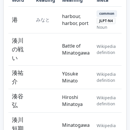
Step 10
Step 11
Step 12
common
harbour,
港
みなと
JLPT-N4
harbor, port
Noun
湊川
Battle of
Wikipedia
の戦
Minatogawa
definition
い
湊祐
Yūsuke
Wikipedia
介
Minato
definition
湊谷
Hiroshi
Wikipedia
弘
Minatoya
definition
湊川
Minatogawa
Wikipedia
短期