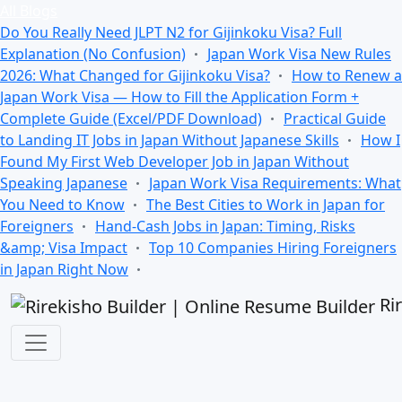
All Blogs
Do You Really Need JLPT N2 for Gijinkoku Visa? Full
Explanation (No Confusion)
Japan Work Visa New Rules
2026: What Changed for Gijinkoku Visa?
How to Renew a
Japan Work Visa — How to Fill the Application Form +
Complete Guide (Excel/PDF Download)
Practical Guide
to Landing IT Jobs in Japan Without Japanese Skills
How I
Found My First Web Developer Job in Japan Without
Speaking Japanese
Japan Work Visa Requirements: What
You Need to Know
The Best Cities to Work in Japan for
Foreigners
Hand-Cash Jobs in Japan: Timing, Risks
&amp; Visa Impact
Top 10 Companies Hiring Foreigners
in Japan Right Now
Ri