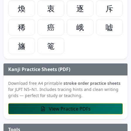
煥
衷
逐
斥
稀
癌
峨
嘘
旛
篭
Kanji Practice Sheets (PDF)
Download free A4 printable
stroke order practice sheets
for JLPT N5–N1. Includes tracing hints and clean writing
grids — perfect for study or teaching.
View Practice PDFs
Tools