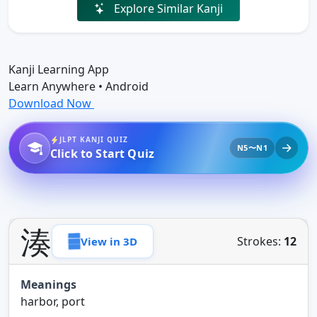
Explore Similar Kanji
Kanji Learning App
Learn Anywhere • Android
Download Now
JLPT KANJI QUIZ
N5〜N1
Click to Start Quiz
湊
Strokes:
12
View in 3D
Meanings
harbor, port